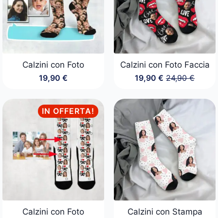
Calzini con Foto
Calzini con Foto Faccia
19,90
€
19,90
€
24,90
€
Il
Il
prezzo
prezzo
originale
attuale
era:
è:
IN OFFERTA!
24,90 €.
19,90 €.
Calzini con Foto
Calzini con Stampa