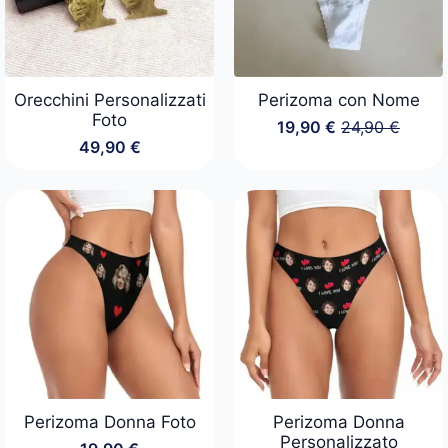
Orecchini Personalizzati
Perizoma con Nome
Foto
19,90
€
24,90
€
Il
Il
49,90
€
prezzo
prezzo
originale
attuale
era:
è:
24,90 €.
19,90 €.
Perizoma Donna Foto
Perizoma Donna
Personalizzato