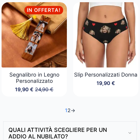
prezzo:
da
IN OFFERTA!
39,90 €
a
44,90 €
Segnalibro in Legno
Slip Personalizzati Donna
Personalizzato
19,90
€
19,90
€
24,90
€
Il
Il
prezzo
prezzo
originale
attuale
era:
è:
1
2
→
24,90 €.
19,90 €.
QUALI ATTIVITÀ SCEGLIERE PER UN
ADDIO AL NUBILATO?