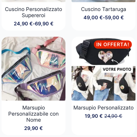
Cuscino Personalizzato
Cuscino Tartaruga
Supereroi
49,00
€
-
59,00
€
Fascia
24,90
€
-
69,90
€
di
Fascia
prezzo:
di
da
prezzo:
49,00 €
da
IN OFFERTA!
a
24,90 €
59,00 €
a
69,90 €
Marsupio
Marsupio Personalizzato
Personalizzabile con
19,90
€
24,90
€
Il
Il
Nome
prezzo
prezzo
29,90
€
originale
attuale
era:
è: