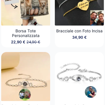
Borsa Tote
Bracciale con Foto Incisa
Personalizzata
34,90
€
22,90
€
24,90
€
Il
Il
prezzo
prezzo
originale
attuale
era:
è:
24,90 €.
22,90 €.