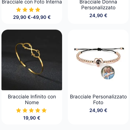
Bracciale con Foto Interna
Bracciale Donna
Personalizzato
24,90
€
29,90
€
-
49,90
€
Fascia
di
prezzo:
da
29,90 €
a
49,90 €
Bracciale Infinito con
Bracciale Personalizzato
Nome
Foto
24,90
€
19,90
€