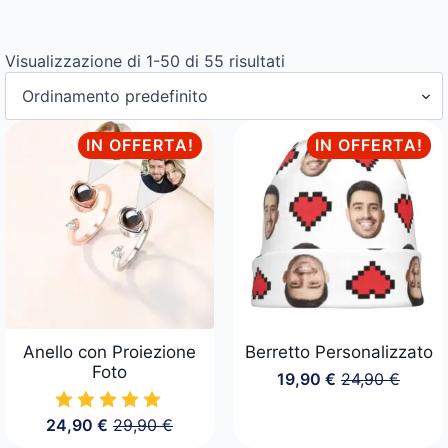
Visualizzazione di 1-50 di 55 risultati
IN OFFERTA!
IN OFFERTA!
Anello con Proiezione
Berretto Personalizzato
Foto
19,90
€
24,90
€
Il
Il
prezzo
prezzo
24,90
€
29,90
€
originale
attuale
Il
Il
era:
è: