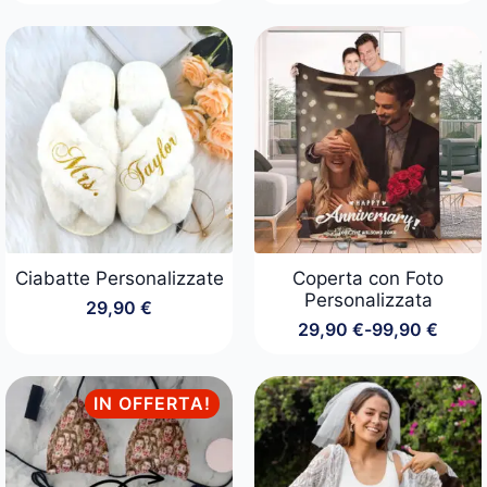
prezzo
prezzo
originale
attuale
era:
è:
39,90 €.
34,90 €.
Ciabatte Personalizzate
Coperta con Foto
Personalizzata
29,90
€
29,90
€
-
99,90
€
Fascia
di
prezzo:
da
IN OFFERTA!
29,90 €
a
99,90 €