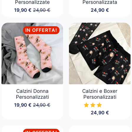
Personalizzate
Personalizzata
19,90
€
24,90
€
24,90
€
Il
Il
prezzo
prezzo
originale
attuale
era:
è:
IN OFFERTA!
24,90 €.
19,90 €.
Calzini Donna
Calzini e Boxer
Personalizzati
Personalizzati
19,90
€
24,90
€
Il
Il
24,90
€
prezzo
prezzo
originale
attuale
era:
è:
24,90 €.
19,90 €.