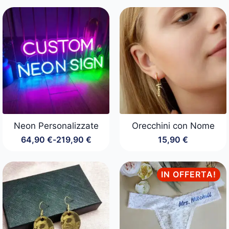
24,90 €.
19,90 €.
Neon Personalizzate
Orecchini con Nome
64,90
€
-
219,90
€
15,90
€
Fascia
di
prezzo:
da
IN OFFERTA!
64,90 €
a
219,90 €