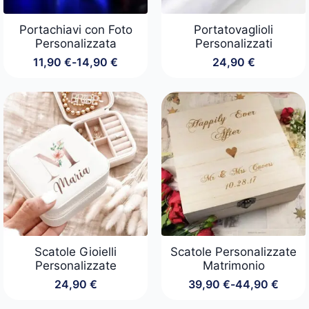
Portachiavi con Foto
Portatovaglioli
Personalizzata
Personalizzati
11,90
€
-
14,90
€
24,90
€
Fascia
di
prezzo:
da
11,90 €
a
14,90 €
Scatole Gioielli
Scatole Personalizzate
Personalizzate
Matrimonio
24,90
€
39,90
€
-
44,90
€
Fascia
di