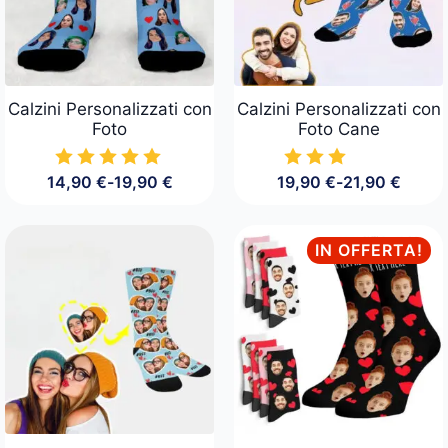
Calzini Personalizzati con
Calzini Personalizzati con
Foto
Foto Cane
14,90
€
-
19,90
€
19,90
€
-
21,90
€
Fascia
Fascia
di
di
prezzo:
prezzo:
da
da
IN OFFERTA!
14,90 €
19,90 €
a
a
19,90 €
21,90 €