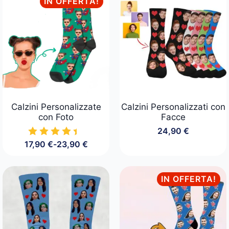
IN OFFERTA!
Calzini Personalizzate
Calzini Personalizzati con
con Foto
Facce
24,90
€
17,90
€
-
23,90
€
Fascia
di
prezzo:
da
IN OFFERTA!
17,90 €
a
23,90 €