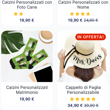
Calzini Personalizzati con
Calzini Personalizzati con
Foto Cane
Nome
19,90
€
19,90
€
24,90
€
Il
Il
prezzo
prezzo
originale
attuale
era:
è:
IN OFFERTA!
24,90 €.
19,90 €.
Calzini Personalizzati
Cappello di Paglia
Matrimonio
Personalizzabile
19,90
€
34,90
€
39,90
€
Il
Il