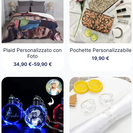
Plaid Personalizzato con
Pochette Personalizzabile
Foto
19,90
€
34,90
€
-
59,90
€
Fascia
di
prezzo:
da
34,90 €
a
59,90 €