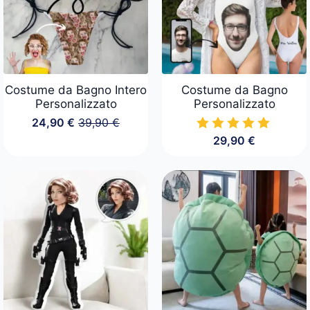
Costume da Bagno Intero
Costume da Bagno
Personalizzato
Personalizzato
24,90
€
39,90
€
Il
Il
29,90
€
prezzo
prezzo
originale
attuale
era:
è:
39,90 €.
24,90 €.