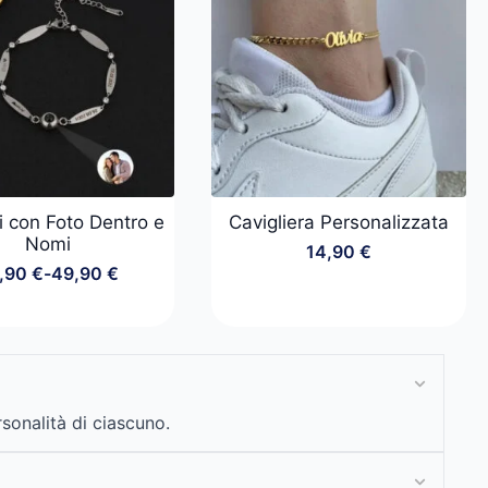
i con Foto Dentro e
Cavigliera Personalizzata
Nomi
14,90
€
,90
€
-
49,90
€
Fascia
di
prezzo:
da
39,90 €
a
49,90 €
rsonalità di ciascuno.