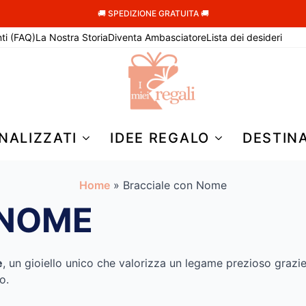
🚚 SPEDIZIONE GRATUITA 🚚
ti (FAQ)
La Nostra Storia
Diventa Ambasciatore
Lista dei desideri
NALIZZATI
IDEE REGALO
DESTIN
Home
»
Bracciale con Nome
 NOME
e
, un gioiello unico che valorizza un legame prezioso grazie
o.