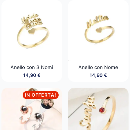
da
14,90 €
a
22,90 €
Anello con 3 Nomi
Anello con Nome
14,90
€
14,90
€
IN OFFERTA!