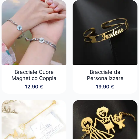
originale
attuale
era:
è:
29,90 €.
24,90 €.
Bracciale Cuore
Bracciale da
Magnetico Coppia
Personalizzare
12,90
€
19,90
€