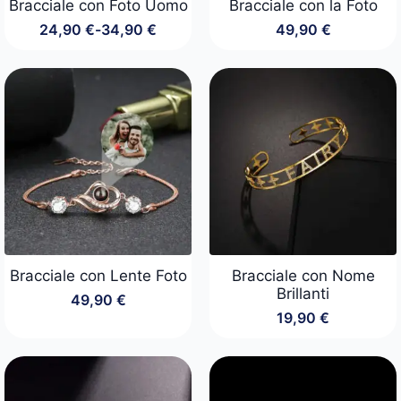
Bracciale con Foto Uomo
Bracciale con la Foto
24,90
€
-
34,90
€
49,90
€
Fascia
di
prezzo:
da
24,90 €
a
34,90 €
Bracciale con Lente Foto
Bracciale con Nome
Brillanti
49,90
€
19,90
€