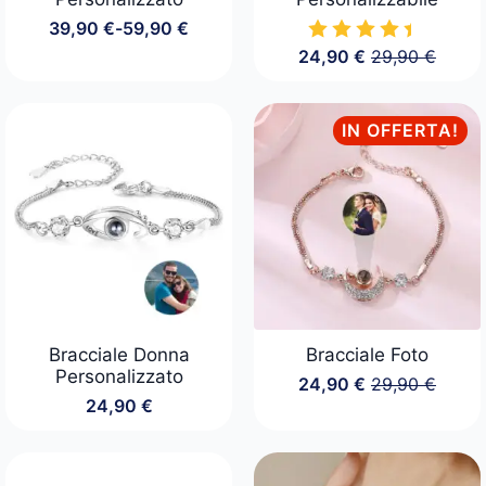
39,90
€
-
59,90
€
Fascia
24,90
€
29,90
€
di
Il
Il
prezzo:
prezzo
prezzo
da
originale
attuale
39,90 €
era:
è:
IN OFFERTA!
a
29,90 €.
24,90 €.
59,90 €
Bracciale Donna
Bracciale Foto
Personalizzato
24,90
€
29,90
€
Il
Il
24,90
€
prezzo
prezzo
originale
attuale
era:
è:
29,90 €.
24,90 €.