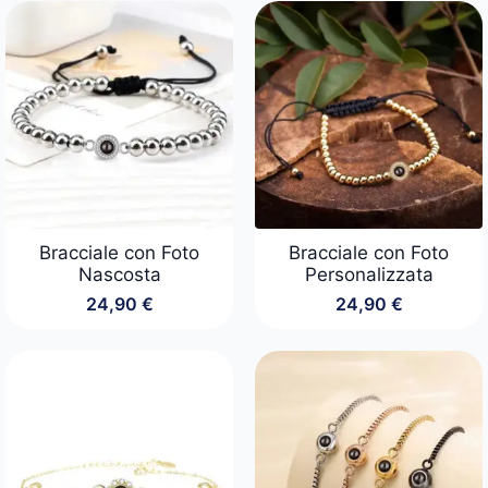
prezzo:
da
29,90 €
a
49,90 €
Bracciale con Foto
Bracciale con Foto
Nascosta
Personalizzata
24,90
€
24,90
€