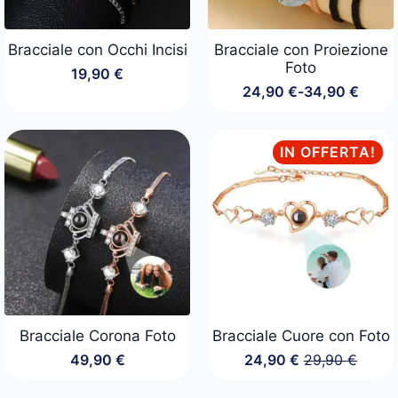
Bracciale con Occhi Incisi
Bracciale con Proiezione
Foto
19,90
€
24,90
€
-
34,90
€
Fascia
di
prezzo:
da
IN OFFERTA!
24,90 €
a
34,90 €
Bracciale Corona Foto
Bracciale Cuore con Foto
49,90
€
24,90
€
29,90
€
Il
Il
prezzo
prezzo