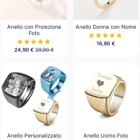
Anello con Proiezione
Anello Donna con Nome
Foto
16,90
€
24,90
€
29,90
€
Il
Il
prezzo
prezzo
originale
attuale
era:
è:
29,90 €.
24,90 €.
Anello Personalizzato
Anello Uomo Foto