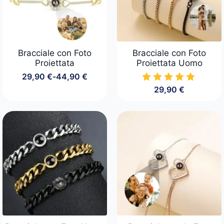
Bracciale con Foto
Bracciale con Foto
Proiettata
Proiettata Uomo
29,90
€
-
44,90
€
Fascia
29,90
€
di
prezzo:
da
29,90 €
a
44,90 €