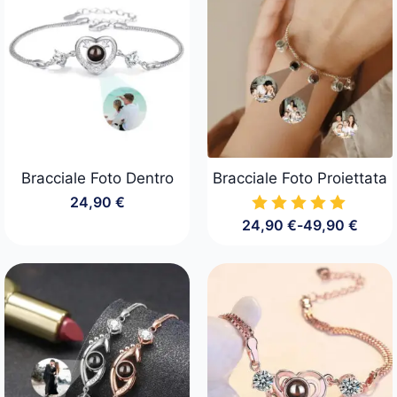
Bracciale Foto Dentro
Bracciale Foto Proiettata
24,90
€
24,90
€
-
49,90
€
Fascia
di
prezzo:
da
24,90 €
a
49,90 €