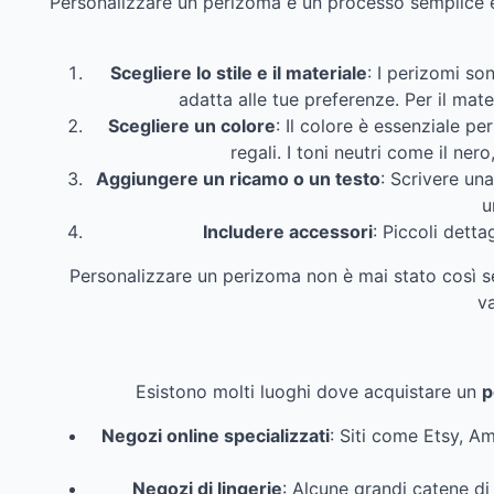
Personalizzare un perizoma è un processo semplice e 
Scegliere lo stile e il materiale
: I perizomi so
adatta alle tue preferenze. Per il mat
Scegliere un colore
: Il colore è essenziale pe
regali. I toni neutri come il ne
Aggiungere un ricamo o un testo
: Scrivere un
u
Includere accessori
: Piccoli dett
Personalizzare un perizoma non è mai stato così s
va
Esistono molti luoghi dove acquistare un
p
Negozi online specializzati
: Siti come Etsy, A
Negozi di lingerie
: Alcune grandi catene di 