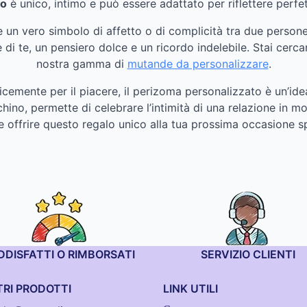
to
è unico, intimo e può essere adattato per riflettere perfet
re un vero simbolo di affetto o di complicità tra due pers
te di te, un pensiero dolce e un ricordo indelebile. Stai cer
nostra gamma di
mutande da personalizzare
.
emente per il piacere, il perizoma personalizzato è un’idea 
hino, permette di celebrare l’intimità di una relazione in mod
e offrire questo regalo unico alla tua prossima occasione sp
DDISFATTI O RIMBORSATI
SERVIZIO CLIENTI
TRI PRODOTTI
LINK UTILI