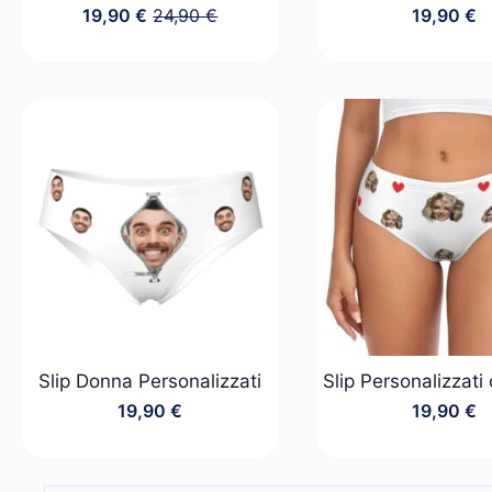
19,90
€
24,90
€
19,90
€
Il
Il
prezzo
prezzo
originale
attuale
era:
è:
24,90 €.
19,90 €.
Slip Donna Personalizzati
Slip Personalizzati
19,90
€
19,90
€