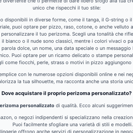
divertente che ti permette di dare libero sfogo alla tua cr
unico che rispecchi il tuo stile:
no disponibili in diverse forme, come il tanga, il G-string o 
eriale, puoi optare per pizzo, raso, cotone, o anche velluto 
r personalizzare il tuo perizoma. Scegli una tonalità che rifl
ro, il bianco o il nude sono classici, mentre i colori vivaci 
a parola dolce, un nome, una data speciale o un messaggio 
nico. Puoi optare per un ricamo delicato o stampe personal
agli come fiocchi, perle, strass o motivi in pizzo aggiungono
emplice con le numerose opzioni disponibili online e nei ne
lorizza la tua silhouette, ma racconta anche una storia uni
Dove acquistare il proprio perizoma personalizzato?
erizoma personalizzato
di qualità. Ecco alcuni suggeriment
mazon, o negozi indipendenti si specializzano nella creazion
Puoi facilmente sfogliare una varietà di stili e modelli.
lingerie offrono anche servizi di personalizzazione in negoz