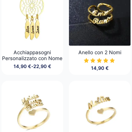
Acchiappasogni
Anello con 2 Nomi
Personalizzato con Nome
14,90
€
-
22,90
€
14,90
€
Fascia
di
prezzo:
da
14,90 €
a
22,90 €