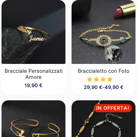
era:
è:
originale
attuale
29,90 €.
24,90 €.
era:
è:
29,90 €.
24,90 €.
Bracciale Personalizzati
Braccialetto con Foto
Amore
19,90
€
29,90
€
-
49,90
€
Fascia
di
prezzo:
da
IN OFFERTA!
29,90 €
a
49,90 €