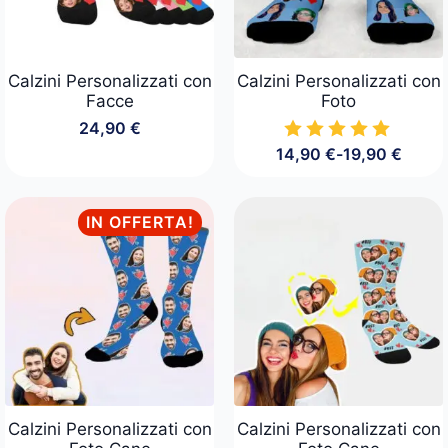
Calzini Personalizzati con
Calzini Personalizzati con
Facce
Foto
24,90
€
14,90
€
-
19,90
€
Fascia
di
prezzo:
da
IN OFFERTA!
14,90 €
a
19,90 €
Calzini Personalizzati con
Calzini Personalizzati con