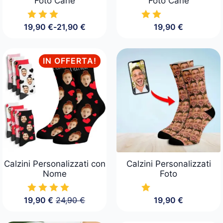
Foto Cane
Foto Cane
19,90
€
-
21,90
€
19,90
€
Fascia
di
prezzo:
da
IN OFFERTA!
19,90 €
a
21,90 €
Calzini Personalizzati con
Calzini Personalizzati
Nome
Foto
19,90
€
24,90
€
19,90
€
Il
Il
prezzo
prezzo