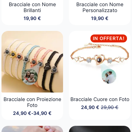
Bracciale con Nome
Bracciale con Nome
Brillanti
Personalizzato
19,90
€
19,90
€
IN OFFERTA!
Bracciale con Proiezione
Bracciale Cuore con Foto
Foto
24,90
€
29,90
€
Il
Il
24,90
€
-
34,90
€
prezzo
prezzo
Fascia
originale
attuale
di
era:
è:
prezzo:
29,90 €.
24,90 €.