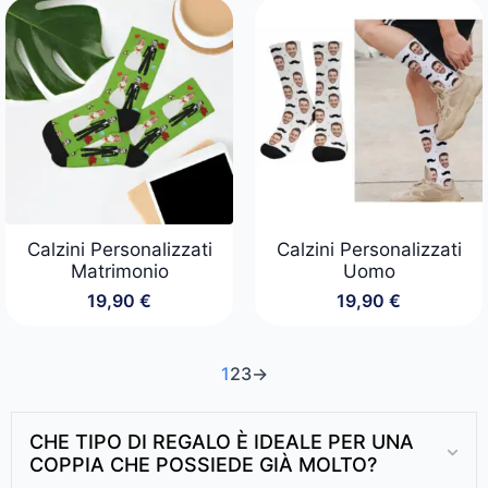
originale
attuale
era:
è:
24,90 €.
19,90 €.
Calzini Personalizzati
Calzini Personalizzati
Matrimonio
Uomo
19,90
€
19,90
€
1
2
3
→
CHE TIPO DI REGALO È IDEALE PER UNA
COPPIA CHE POSSIEDE GIÀ MOLTO?