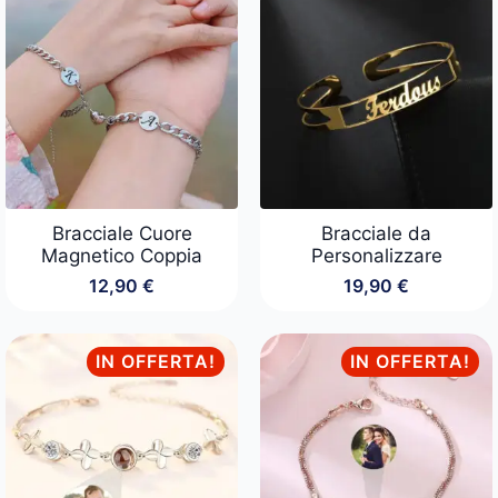
da
24,90 €
a
34,90 €
Bracciale Cuore
Bracciale da
Magnetico Coppia
Personalizzare
12,90
€
19,90
€
IN OFFERTA!
IN OFFERTA!