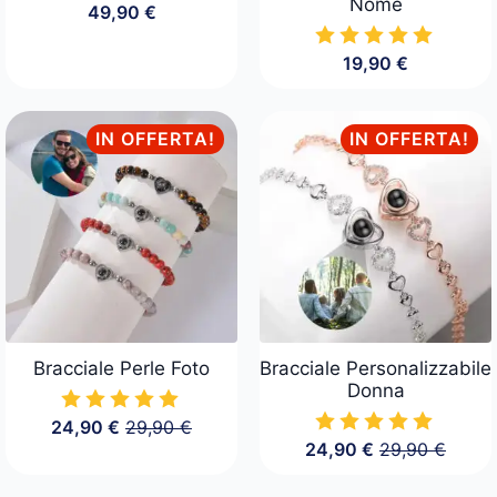
Nome
49,90
€
19,90
€
IN OFFERTA!
IN OFFERTA!
Bracciale Perle Foto
Bracciale Personalizzabile
Donna
24,90
€
29,90
€
Il
Il
24,90
€
29,90
€
prezzo
prezzo
Il
Il
originale
attuale
prezzo
prezzo