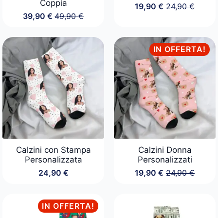
Coppia
19,90
€
24,90
€
Il
Il
39,90
€
49,90
€
prezzo
prezzo
Il
Il
originale
attuale
prezzo
prezzo
era:
è:
originale
attuale
24,90 €.
19,90 €.
era:
è:
IN OFFERTA!
49,90 €.
39,90 €.
Calzini con Stampa
Calzini Donna
Personalizzata
Personalizzati
24,90
€
19,90
€
24,90
€
Il
Il
prezzo
prezzo
originale
attuale
era:
è:
IN OFFERTA!
24,90 €.
19,90 €.