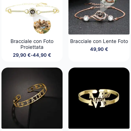
Bracciale con Foto
Bracciale con Lente Foto
Proiettata
49,90
€
29,90
€
-
44,90
€
Fascia
di
prezzo:
da
29,90 €
a
44,90 €