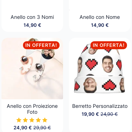
Anello con 3 Nomi
Anello con Nome
14,90
€
14,90
€
IN OFFERTA!
IN OFFERTA!
Anello con Proiezione
Berretto Personalizzato
Foto
19,90
€
24,90
€
Il
Il
prezzo
prezzo
24,90
€
29,90
€
originale
attuale
Il
Il