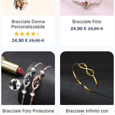
Bracciale Donna
Bracciale Foto
Personalizzabile
24,90
€
29,90
€
Il
Il
prezzo
prezzo
24,90
€
29,90
€
originale
attuale
Il
Il
era:
è:
prezzo
prezzo
29,90 €.
24,90 €.
originale
attuale
era:
è:
29,90 €.
24,90 €.
Bracciale Foto Proiezione
Bracciale Infinito con