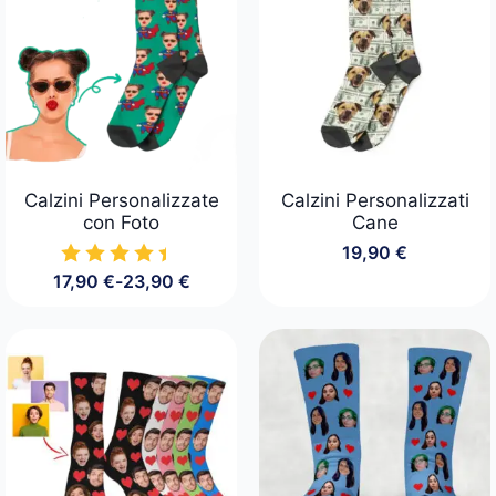
Calzini Personalizzate
Calzini Personalizzati
con Foto
Cane
19,90
€
17,90
€
-
23,90
€
Fascia
di
prezzo:
da
17,90 €
a
23,90 €