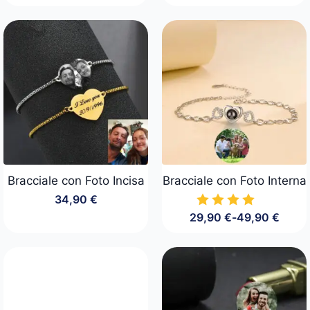
Bracciale con Foto Incisa
Bracciale con Foto Interna
34,90
€
29,90
€
-
49,90
€
Fascia
di
prezzo:
da
29,90 €
a
49,90 €