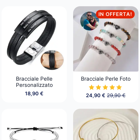
IN OFFERTA!
Bracciale Pelle
Bracciale Perle Foto
Personalizzato
18,90
€
24,90
€
29,90
€
Il
Il
prezzo
prezzo
originale
attuale
era:
è:
29,90 €.
24,90 €.