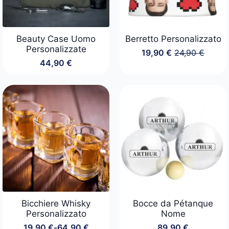
Beauty Case Uomo
Berretto Personalizzato
Personalizzate
19,90
€
24,90
€
Il
Il
44,90
€
prezzo
prezzo
originale
attuale
era:
è:
24,90 €.
19,90 €.
Bicchiere Whisky
Bocce da Pétanque
Personalizzato
Nome
19,90
€
-
64,90
€
89,90
€