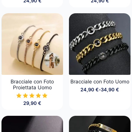
24,90
€
24,90
€
Bracciale con Foto
Bracciale con Foto Uomo
Proiettata Uomo
24,90
€
-
34,90
€
Fascia
di
29,90
€
prezzo:
da
24,90 €
a
34,90 €