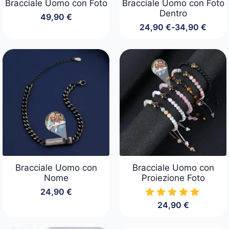
Bracciale Uomo con Foto
Bracciale Uomo con Foto
Dentro
49,90
€
24,90
€
-
34,90
€
Fascia
di
prezzo:
da
24,90 €
a
34,90 €
Bracciale Uomo con
Bracciale Uomo con
Nome
Proiezione Foto
24,90
€
24,90
€