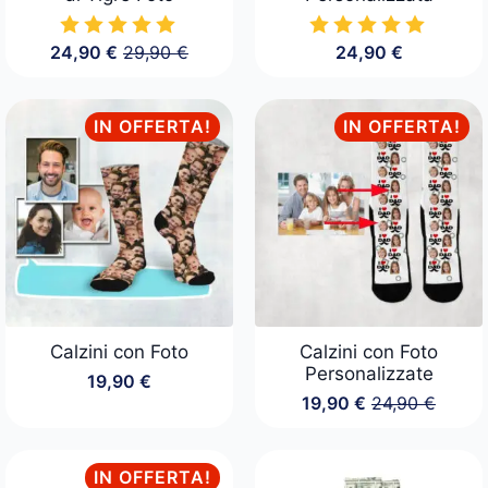
24,90
€
29,90
€
24,90
€
Il
Il
prezzo
prezzo
originale
attuale
era:
è:
IN OFFERTA!
IN OFFERTA!
29,90 €.
24,90 €.
Calzini con Foto
Calzini con Foto
Personalizzate
19,90
€
19,90
€
24,90
€
Il
Il
prezzo
prezzo
originale
attuale
era:
è:
IN OFFERTA!