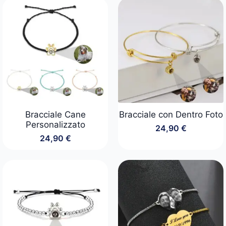
era:
è:
29,90 €.
24,90 €.
Bracciale Cane
Bracciale con Dentro Foto
Personalizzato
24,90
€
24,90
€