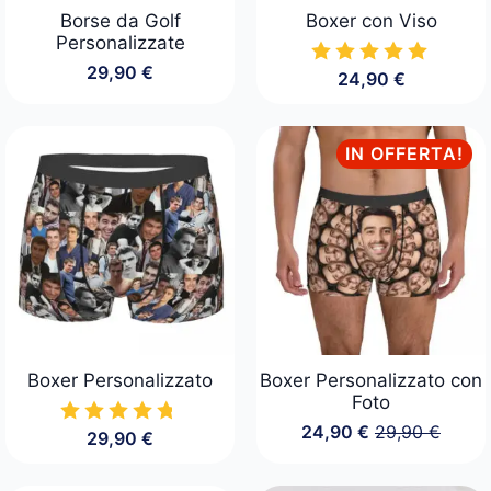
Borse da Golf
Boxer con Viso
Personalizzate
29,90
€
24,90
€
IN OFFERTA!
Boxer Personalizzato
Boxer Personalizzato con
Foto
24,90
€
29,90
€
29,90
€
Il
Il
prezzo
prezzo
originale
attuale