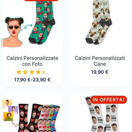
24,90 €.
19,90 €.
Calzini Personalizzate
Calzini Personalizzati
con Foto
Cane
19,90
€
17,90
€
-
23,90
€
Fascia
di
prezzo:
da
IN OFFERTA!
17,90 €
a
23,90 €