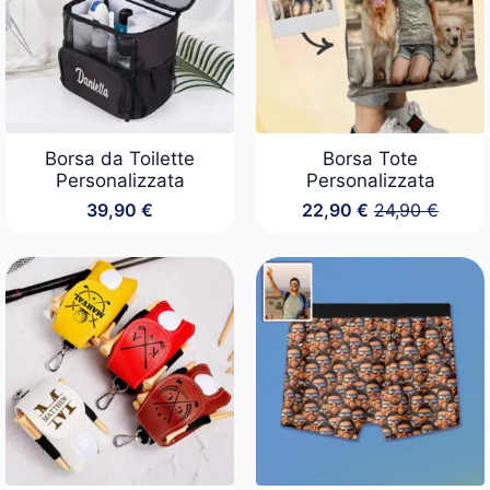
Borsa da Toilette
Borsa Tote
Personalizzata
Personalizzata
39,90
€
22,90
€
24,90
€
Il
Il
prezzo
prezzo
originale
attuale
era:
è:
24,90 €.
22,90 €.