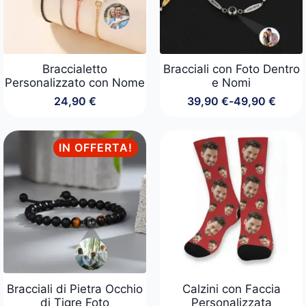
Braccialetto
Bracciali con Foto Dentro
Personalizzato con Nome
e Nomi
24,90
€
39,90
€
-
49,90
€
Fascia
di
prezzo:
da
IN OFFERTA!
39,90 €
a
49,90 €
Bracciali di Pietra Occhio
Calzini con Faccia
di Tigre Foto
Personalizzata