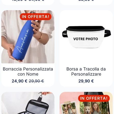
Fascia
di
prezzo:
da
IN OFFERTA!
19,90 €
a
64,90 €
Borraccia Personalizzata
Borsa a Tracolla da
con Nome
Personalizzare
24,90
€
29,90
€
29,90
€
Il
Il
prezzo
prezzo
originale
attuale
era:
è:
IN OFFERTA!
29,90 €.
24,90 €.