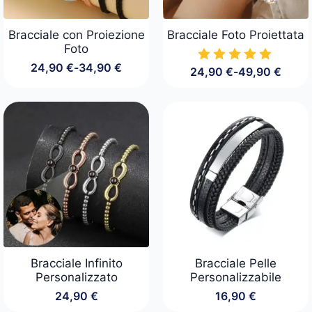
Bracciale con Proiezione
Bracciale Foto Proiettata
Foto
24,90
€
-
34,90
€
24,90
€
-
49,90
€
Fascia
Fascia
di
di
prezzo:
prezzo:
da
da
24,90 €
24,90 €
a
a
34,90 €
49,90 €
Bracciale Infinito
Bracciale Pelle
Personalizzato
Personalizzabile
24,90
€
16,90
€