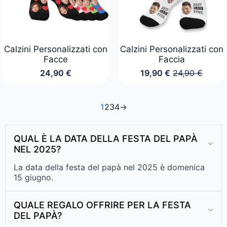
Calzini Personalizzati con
Calzini Personalizzati con
Facce
Faccia
24,90
€
19,90
€
24,90
€
Il
Il
prezzo
prezzo
originale
attuale
era:
è:
1
2
3
4
→
24,90 €.
19,90 €.
QUAL È LA DATA DELLA FESTA DEL PAPÀ
NEL 2025?
La data della festa del papà nel 2025 è domenica
15 giugno.
QUALE REGALO OFFRIRE PER LA FESTA
DEL PAPÀ?