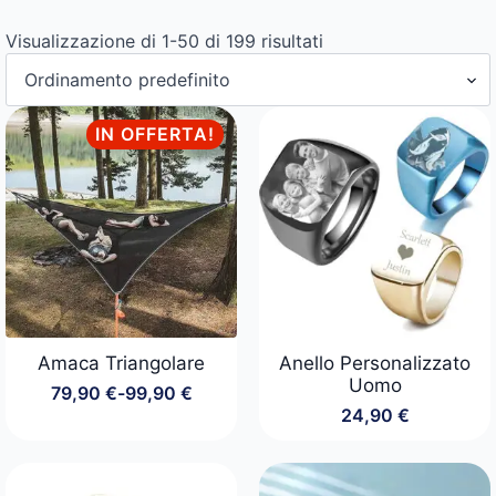
Visualizzazione di 1-50 di 199 risultati
IN OFFERTA!
Amaca Triangolare
Anello Personalizzato
Uomo
79,90
€
-
99,90
€
Fascia
24,90
€
di
prezzo:
da
79,90 €