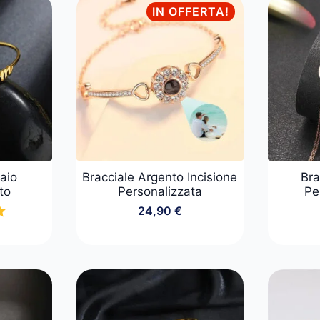
IN OFFERTA!
 €.
 €.
iaio
Bracciale Argento Incisione
Bra
to
Personalizzata
Pe
24,90
€