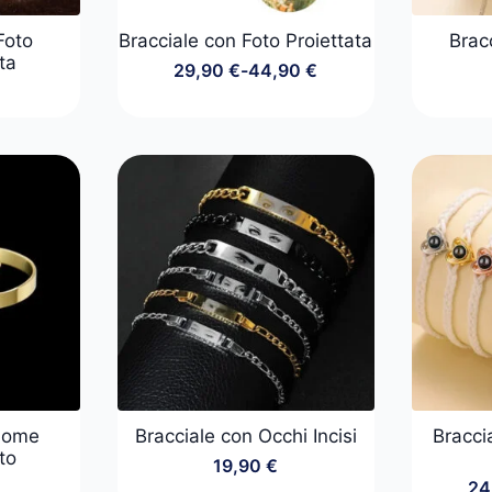
Foto
Bracciale con Foto Proiettata
Brac
ta
29,90
€
-
44,90
€
Fascia
di
prezzo:
da
29,90 €
a
44,90 €
 Nome
Bracciale con Occhi Incisi
Bracci
to
19,90
€
24