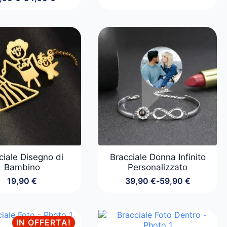
Fascia
di
prezzo:
da
24,90 €
a
34,90 €
ciale Disegno di
Bracciale Donna Infinito
Bambino
Personalizzato
19,90
€
39,90
€
-
59,90
€
Fascia
di
prezzo:
da
IN OFFERTA!
39,90 €