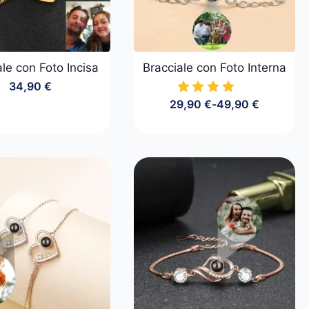
le con Foto Incisa
Bracciale con Foto Interna
34,90
€
29,90
€
-
49,90
€
Fascia
di
prezzo:
da
29,90 €
a
49,90 €