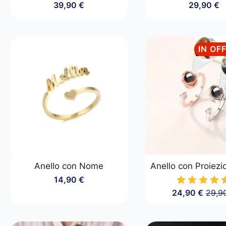
39,90
€
29,90
€
IN OF
Anello con Nome
Anello con Proiezi
14,90
€
24,90
€
29,9
Il
Il
prezz
prezz
origin
attua
era:
è: