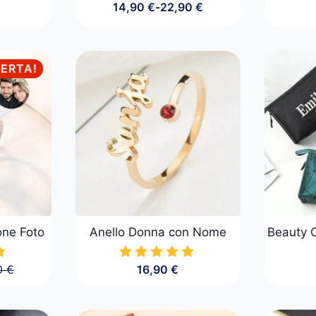
14,90
€
-
22,90
€
Fascia
di
prezzo:
da
14,90 €
FERTA!
a
22,90 €
one Foto
Anello Donna con Nome
Beauty 
0
€
16,90
€
o
o
ale
le