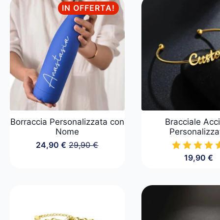
IN OFFERTA!
29,90
24,90
Borraccia Personalizzata con
Bracciale Acc
Nome
Personalizza
24,90
€
29,90
€
Il
Il
19,90
€
prezzo
prezzo
originale
attuale
era:
è:
29,90 €.
24,90 €.