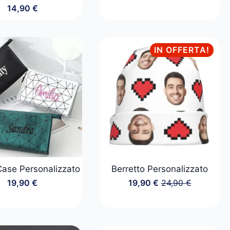
14,90
€
IN OFFERTA!
Case Personalizzato
Berretto Personalizzato
19,90
€
19,90
€
24,90
€
Il
Il
prezzo
prezzo
originale
attuale
era:
è:
24,90 €.
19,90 €.