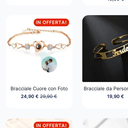
IN OFFERTA!
Bracciale Cuore con Foto
Bracciale da Perso
24,90
€
29,90
€
19,90
€
Il
Il
prezzo
prezzo
originale
attuale
era:
è:
29,90 €.
24,90 €.
IN OFFERTA!