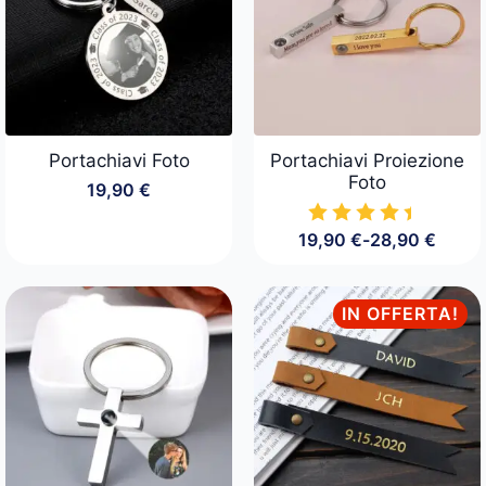
Portachiavi Foto
Portachiavi Proiezione
Foto
19,90
€
19,90
€
-
28,90
€
Fascia
di
prezzo:
da
IN OFFERTA!
19,90 €
a
28,90 €