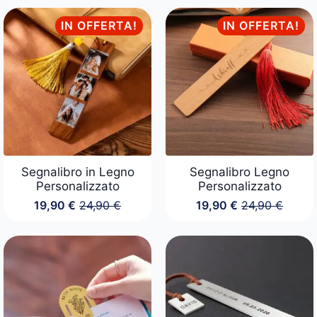
IN OFFERTA!
IN OFFERTA!
Segnalibro in Legno
Segnalibro Legno
Personalizzato
Personalizzato
19,90
€
24,90
€
19,90
€
24,90
€
Il
Il
Il
Il
prezzo
prezzo
prezzo
prezzo
originale
attuale
originale
attuale
era:
è:
era:
è:
24,90 €.
19,90 €.
24,90 €.
19,90 €.