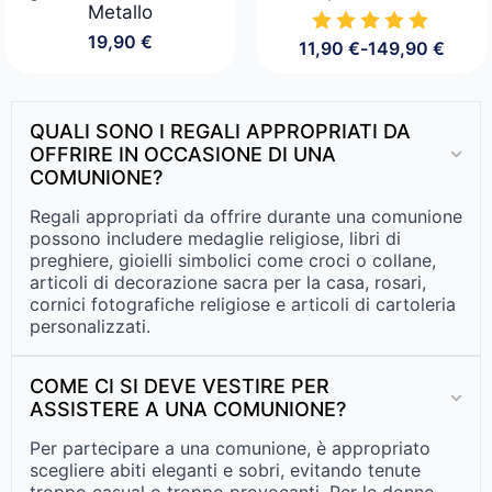
Metallo
19,90
€
11,90
€
-
149,90
€
Fascia
di
prezzo:
da
QUALI SONO I REGALI APPROPRIATI DA
11,90 €
OFFRIRE IN OCCASIONE DI UNA
a
COMUNIONE?
149,90 €
Regali appropriati da offrire durante una comunione
possono includere medaglie religiose, libri di
preghiere, gioielli simbolici come croci o collane,
articoli di decorazione sacra per la casa, rosari,
cornici fotografiche religiose e articoli di cartoleria
personalizzati.
COME CI SI DEVE VESTIRE PER
ASSISTERE A UNA COMUNIONE?
Per partecipare a una comunione, è appropriato
scegliere abiti eleganti e sobri, evitando tenute