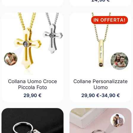
IN OFFERTA!
Collana Uomo Croce
Collane Personalizzate
Piccola Foto
Uomo
29,90
€
29,90
€
-
34,90
€
Fascia
di
prezzo:
da
29,90 €
a
34,90 €