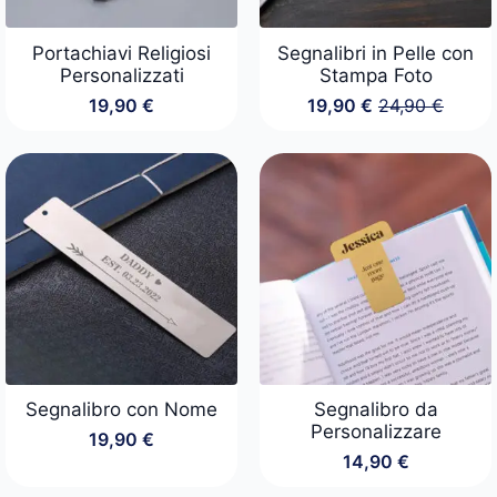
Portachiavi Religiosi
Segnalibri in Pelle con
Personalizzati
Stampa Foto
19,90
€
19,90
€
24,90
€
Il
Il
prezzo
prezzo
originale
attuale
era:
è:
24,90 €.
19,90 €.
Segnalibro con Nome
Segnalibro da
Personalizzare
19,90
€
14,90
€