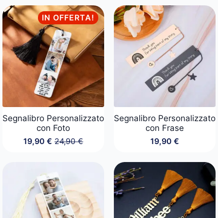
IN OFFERTA!
Segnalibro Personalizzato
Segnalibro Personalizzato
con Foto
con Frase
19,90
€
24,90
€
19,90
€
Il
Il
prezzo
prezzo
originale
attuale
era:
è:
24,90 €.
19,90 €.