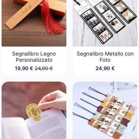
Segnalibro Legno
Segnalibro Metallo con
Personalizzato
Foto
19,90
€
24,90
€
24,90
€
Il
Il
prezzo
prezzo
originale
attuale
era:
è:
24,90 €.
19,90 €.