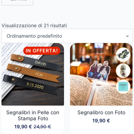
Visualizzazione di 21 risultati
IN OFFERTA!
Segnalibri in Pelle con
Segnalibro con Foto
Stampa Foto
19,90
€
19,90
€
24,90
€
Il
Il