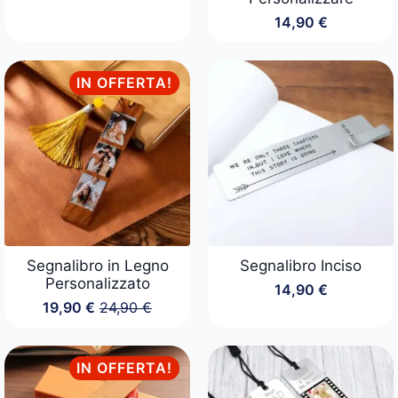
14,90
€
IN OFFERTA!
Segnalibro in Legno
Segnalibro Inciso
Personalizzato
14,90
€
19,90
€
24,90
€
Il
Il
prezzo
prezzo
originale
attuale
era:
è:
IN OFFERTA!
24,90 €.
19,90 €.