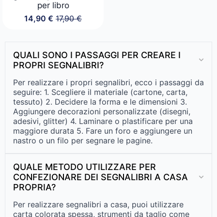
per libro
14,90
€
17,90
€
Il
Il
prezzo
prezzo
originale
attuale
era:
è:
QUALI SONO I PASSAGGI PER CREARE I
17,90 €.
14,90 €.
PROPRI SEGNALIBRI?
Per realizzare i propri segnalibri, ecco i passaggi da
seguire: 1. Scegliere il materiale (cartone, carta,
tessuto) 2. Decidere la forma e le dimensioni 3.
Aggiungere decorazioni personalizzate (disegni,
adesivi, glitter) 4. Laminare o plastificare per una
maggiore durata 5. Fare un foro e aggiungere un
nastro o un filo per segnare le pagine.
QUALE METODO UTILIZZARE PER
CONFEZIONARE DEI SEGNALIBRI A CASA
PROPRIA?
Per realizzare segnalibri a casa, puoi utilizzare
carta colorata spessa, strumenti da taglio come