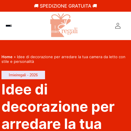
🚚 SPEDIZIONE GRATUITA 🚚
Home
»
Idee di decorazione per arredare la tua camera da letto con
stile e personalità
Imieiregali - 2026
Idee di
decorazione per
arredare la tua