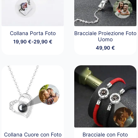
Collana Porta Foto
Bracciale Proiezione Foto
Uomo
19,90
€
-
29,90
€
Fascia
49,90
€
di
prezzo:
da
19,90 €
a
29,90 €
Collana Cuore con Foto
Bracciale con Foto