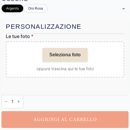
Argento
Oro Rosa
PERSONALIZZAZIONE
Le tue foto
*
Seleziona foto
oppure trascina qui le tue foto
Collana
con
Foto
Defunto
Argento
AGGIUNGI AL CARRELLO
quantità