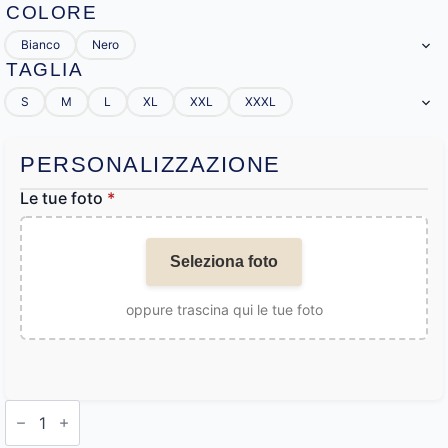
COLORE
Bianco
Nero
TAGLIA
S
M
L
XL
XXL
XXXL
PERSONALIZZAZIONE
Le tue foto
*
Seleziona foto
oppure trascina qui le tue foto
Accappatoio
da
bagno