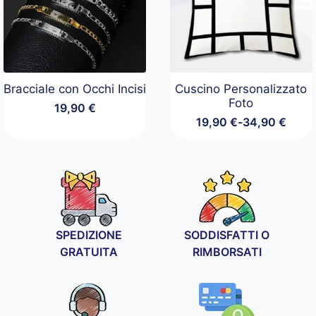
Bracciale con Occhi Incisi
Cuscino Personalizzato
Foto
19,90
€
19,90
€
-
34,90
€
Fascia
di
prezzo:
da
19,90 €
a
34,90 €
SPEDIZIONE
SODDISFATTI O
GRATUITA
RIMBORSATI