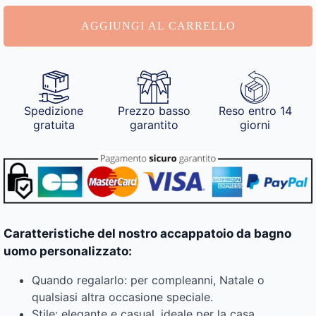
uomo
personalizzato
AGGIUNGI AL CARRELLO
quantità
Spedizione
Prezzo basso
Reso entro 14
gratuita
garantito
giorni
Caratteristiche del nostro accappatoio da bagno
uomo personalizzato:
Quando regalarlo: per compleanni, Natale o
qualsiasi altra occasione speciale.
Stile: elegante e casual, ideale per la casa.