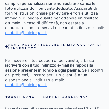
campi di personalizzazione richiesti
e/o
carica le
foto utilizzando il pulsante dedicato
. Assicurati di
fornire istruzioni chiare per evitare errori e utilizza
immagini di buona qualità per ottenere un risultato
ottimale. In caso di difficoltà, non esitare a
contattare il nostro servizio clienti all’indirizzo e-mail:
contatto@imieiregali.it
.
COME POSSO RICEVERE IL MIO COUPON DI
BENVENUTO?
Per ricevere il tuo coupon di benvenuto, ti basta
iscriverti con il tuo indirizzo e-mail nell’apposita
sezione presente in fondo a ogni pagina
. Se riscontri
dei problemi, il nostro servizio clienti è a tua
disposizione all’indirizzo e-mail:
contatto@imieiregali.it
.
QUALI SONO I TEMPI DI CONSEGNA?
I nostri tempi di consegna sono stimati
tra i 7 e i 15