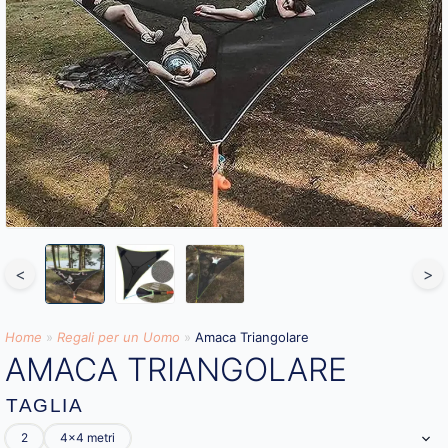
<
>
Home
»
Regali per un Uomo
»
Amaca Triangolare
AMACA TRIANGOLARE
TAGLIA
2
4x4 metri