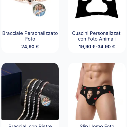
Bracciale Personalizzato
Cuscini Personalizzati
Foto
con Foto Animali
24,90
€
19,90
€
-
34,90
€
Fascia
di
prezzo:
da
19,90 €
a
34,90 €
Bracciali con Pietre
Slip Uomo Foto