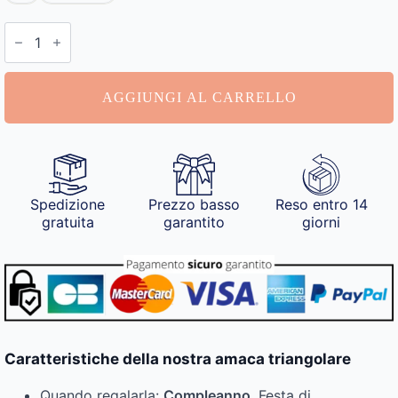
Amaca
Triangolare
quantità
AGGIUNGI AL CARRELLO
Spedizione
Prezzo basso
Reso entro 14
gratuita
garantito
giorni
Caratteristiche della nostra amaca triangolare
Quando regalarla:
Compleanno
, Festa di