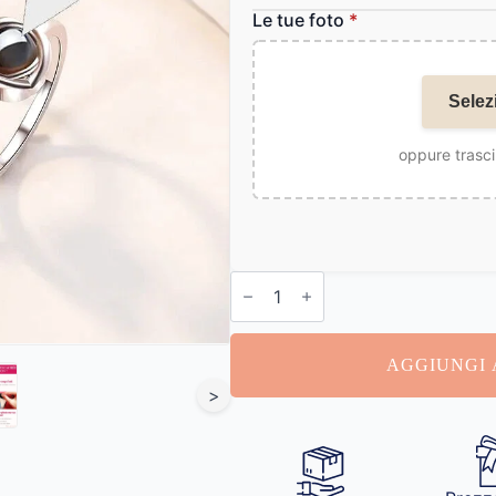
Le tue foto
*
Selez
oppure trasci
Anello
con
Proiezione
Foto
quantità
AGGIUNGI 
>