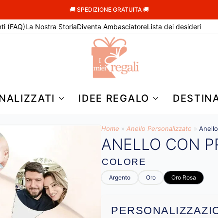
🚚 SPEDIZIONE GRATUITA 🚚
ti (FAQ)
La Nostra Storia
Diventa Ambasciatore
Lista dei desideri
NALIZZATI
IDEE REGALO
DESTIN
Home
»
Anello Personalizzato
»
Anello
ANELLO CON P
COLORE
Argento
Oro
Oro Rosa
PERSONALIZZAZI