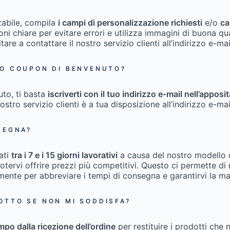
zabile, compila
i campi di personalizzazione richiesti
e/o
ca
zioni chiare per evitare errori e utilizza immagini di buona qu
itare a contattare il nostro servizio clienti all’indirizzo e-ma
IO COUPON DI BENVENUTO?
uto, ti basta
iscriverti con il tuo indirizzo e-mail nell’appo
nostro servizio clienti è a tua disposizione all’indirizzo e-ma
SEGNA?
ati
tra i 7 e i 15 giorni lavorativi
a causa del nostro modello
ervi offrire prezzi più competitivi. Questo ci permette di ri
emente per abbreviare i tempi di consegna e garantirvi la m
OTTO SE NON MI SODDISFA?
empo dalla ricezione dell’ordine
per restituire i prodotti che