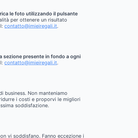
rica le foto utilizzando il pulsante
alità per ottenere un risultato
il:
contatto@imieiregali.it
.
sita sezione presente in fondo a ogni
il:
contatto@imieiregali.it
.
 di business. Non manteniamo
durre i costi e proporvi le migliori
assima soddisfazione.
 non vi soddisfano. Fanno eccezione i