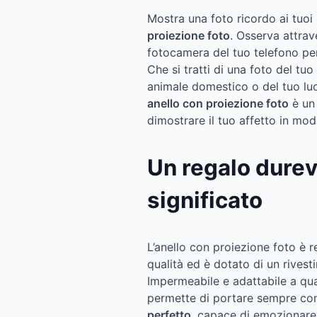
Mostra una foto ricordo ai tuoi c
proiezione foto
. Osserva attrave
fotocamera del tuo telefono per
Che si tratti di una foto del tu
animale domestico o del tuo lu
anello con proiezione foto
è u
dimostrare il tuo affetto in mo
Un regalo durevo
significato
L’anello con proiezione foto è r
qualità ed è dotato di un rives
Impermeabile e adattabile a qual
permette di portare sempre con 
perfetto
, capace di emozionare 