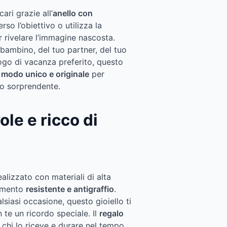
ari grazie all’
anello con
rso l’obiettivo o utilizza la
 rivelare l’immagine nascosta.
o bambino, del tuo partner, del tuo
ogo di vacanza preferito, questo
n
modo unico e originale
per
do sorprendente.
le e ricco di
ealizzato con materiali di alta
timento
resistente e antigraffio
.
siasi occasione, questo gioiello ti
te un ricordo speciale. Il
regalo
chi lo riceve e durare nel tempo.