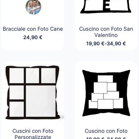
Bracciale con Foto Cane
Cuscino con Foto San
Valentino
24,90
€
19,90
€
-
34,90
€
Fascia
di
prezzo:
da
19,90 €
a
34,90 €
Cuscini con Foto
Cuscino con Foto
Personalizzate