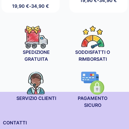
19,90
€
-
34,90
€
Fascia
19,90
€
-
34,90
€
di
Fascia
prezzo:
di
da
prezzo:
19,90 €
da
a
19,90 €
34,90 €
a
34,90 €
SPEDIZIONE
SODDISFATTI O
GRATUITA
RIMBORSATI
SERVIZIO CLIENTI
PAGAMENTO
SICURO
CONTATTI