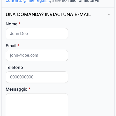
contatto@imieiregali.it
, saremo felici di aiutarvi!
UNA DOMANDA? INVIACI UNA E-MAIL
Nome
*
Email
*
Telefono
Messaggio
*