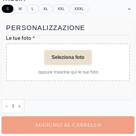
S
M
L
XL
XXL
XXXL
PERSONALIZZAZIONE
Le tue foto
*
Seleziona foto
oppure trascina qui le tue foto
Boxer
da
Mare
Personalizzati
quantità
AGGIUNGI AL CARRELLO