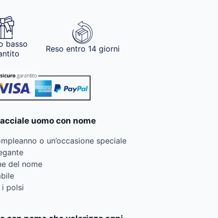
o basso
Reso entro 14 giorni
antito
bracciale uomo con nome
compleanno o un’occasione speciale
legante
one del nome
bile
 i polsi