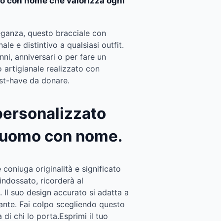
o con nome che valorizza ogni
leganza, questo bracciale con
e e distintivo a qualsiasi outfit.
ni, anniversari o per fare un
o artigianale realizzato con
ust-have da donare.
 personalizzato
e uomo con nome.
coniuga originalità e significato
indossato, ricorderà al
 Il suo design accurato si adatta a
egante. Fai colpo scegliendo questo
à di chi lo porta.Esprimi il tuo