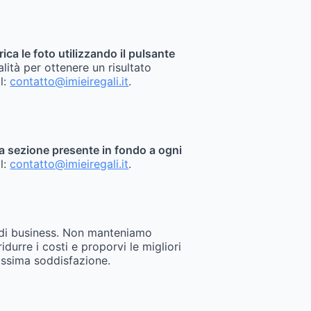
rica le foto utilizzando il pulsante
alità per ottenere un risultato
il:
contatto@imieiregali.it
.
sita sezione presente in fondo a ogni
il:
contatto@imieiregali.it
.
 di business. Non manteniamo
durre i costi e proporvi le migliori
assima soddisfazione.