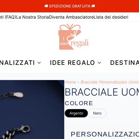
🚚 SPEDIZIONE GRATUITA 🚚
ti (FAQ)
La Nostra Storia
Diventa Ambasciatore
Lista dei desideri
NALIZZATI
IDEE REGALO
DESTIN
Home
»
Bracciale Personalizzato Uom
BRACCIALE U
COLORE
Argento
Nero
PERSONALIZZAZI