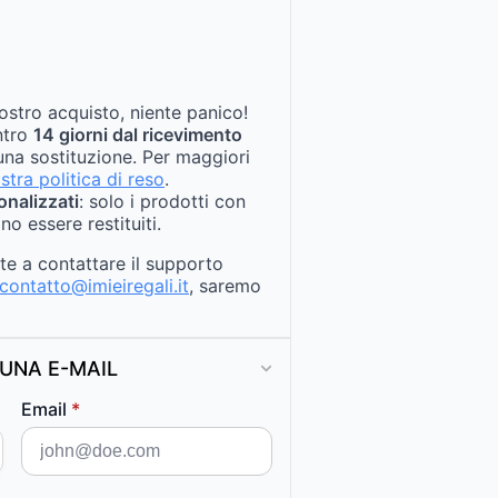
ostro acquisto, niente panico!
entro
14 giorni dal ricevimento
na sostituzione. Per maggiori
stra politica di reso
.
onalizzati
: solo i prodotti con
no essere restituiti.
ate a contattare il supporto
contatto@imieiregali.it
, saremo
UNA E-MAIL
Email
*