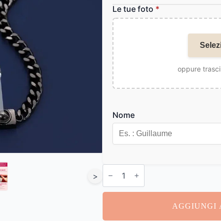
Le tue foto
*
Selez
oppure trasci
Nome
Bracciale
Uomo
>
con
Nome
quantità
AGGIUNGI 