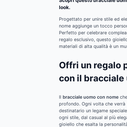
Scopri questo bracciale uom
look.
Progettato per unire stile ed e
nome aggiunge un tocco personal
Perfetto per celebrare complean
regalo esclusivo, questo gioiell
materiali di alta qualità è un m
Offri un regalo
con il braccial
Il
bracciale uomo con nome
che 
profondo. Ogni volta che verrà 
destinatario un legame speciale.
ogni stile, dal casual al più el
gioiello che esalta la personalit