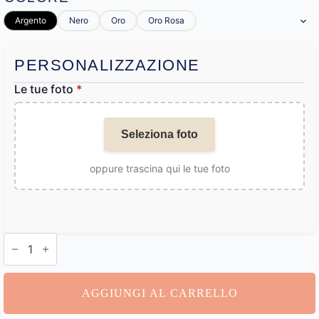
Argento
Nero
Oro
Oro Rosa
PERSONALIZZAZIONE
Le tue foto
*
Seleziona foto
oppure trascina qui le tue foto
Bracciali
con
Pietre
Personalizzati
quantità
AGGIUNGI AL CARRELLO