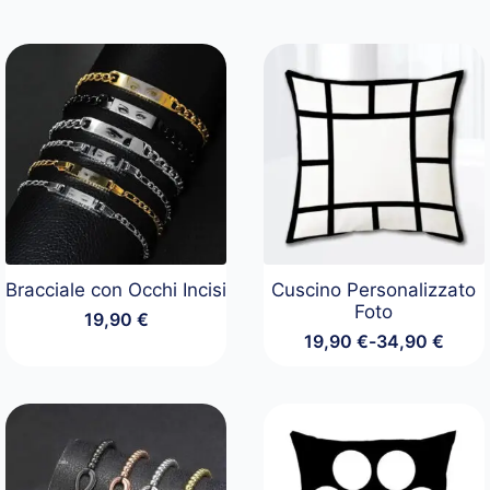
Bracciale con Occhi Incisi
Cuscino Personalizzato
Foto
19,90
€
19,90
€
-
34,90
€
Fascia
di
prezzo:
da
19,90 €
a
34,90 €