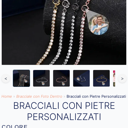
<
>
Home
»
Bracciale con Foto Dentro​
»
Bracciali con Pietre Personalizzati
BRACCIALI CON PIETRE
PERSONALIZZATI
COLORE