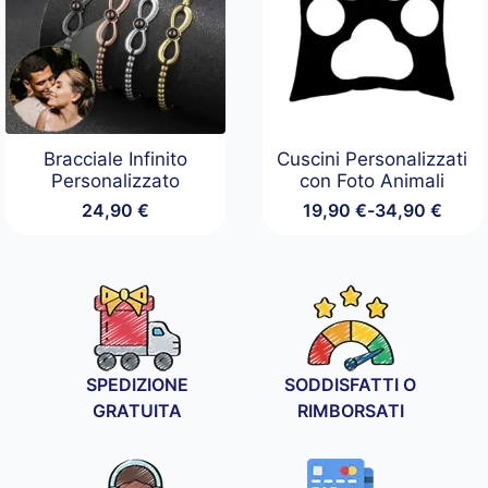
Bracciale Infinito
Cuscini Personalizzati
Personalizzato
con Foto Animali
24,90
€
19,90
€
-
34,90
€
Fascia
di
prezzo:
da
19,90 €
a
34,90 €
SPEDIZIONE
SODDISFATTI O
GRATUITA
RIMBORSATI