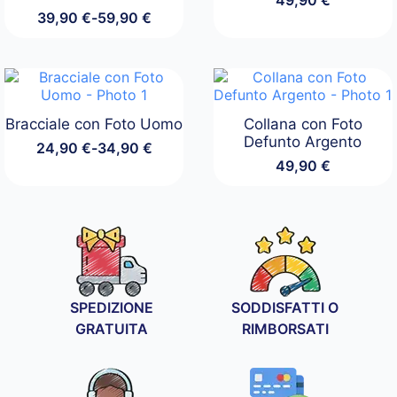
49,90
€
39,90
€
-
59,90
€
Fascia
di
prezzo:
da
39,90 €
a
Bracciale con Foto Uomo
Collana con Foto
59,90 €
Defunto Argento
24,90
€
-
34,90
€
Fascia
49,90
€
di
prezzo:
da
24,90 €
a
34,90 €
SPEDIZIONE
SODDISFATTI O
GRATUITA
RIMBORSATI