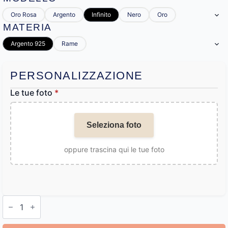
Oro Rosa
Argento
Infinito
Nero
Oro
MATERIA
Argento 925
Rame
PERSONALIZZAZIONE
Le tue foto
*
Seleziona foto
oppure trascina qui le tue foto
Bracciali
di
Coppia
Personalizzati