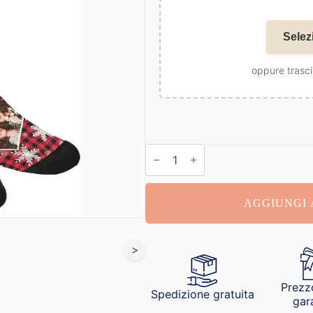
Selez
oppure trasci
Calzini
Personalizzate
Natale
quantità
AGGIUNGI 
>
Prezz
Spedizione gratuita
gar