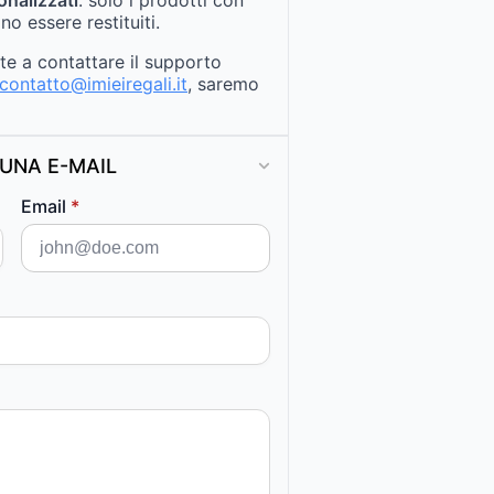
no essere restituiti.
ate a contattare il supporto
contatto@imieiregali.it
, saremo
UNA E-MAIL
Email
*