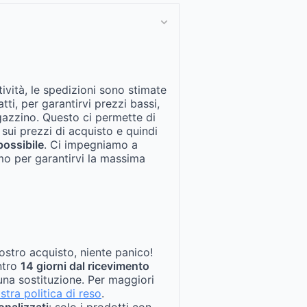
tività, le spedizioni sono stimate
fatti, per garantirvi prezzi bassi,
gazzino. Questo ci permette di
 sui prezzi di acquisto e quindi
possibile
. Ci impegniamo a
mo per garantirvi la massima
ostro acquisto, niente panico!
entro
14 giorni dal ricevimento
na sostituzione. Per maggiori
stra politica di reso
.
onalizzati
: solo i prodotti con