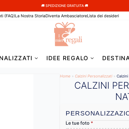
🚚 SPEDIZIONE GRATUITA 🚚
ti (FAQ)
La Nostra Storia
Diventa Ambasciatore
Lista dei desideri
NALIZZATI
IDEE REGALO
DESTIN
Home
»
Calzini Personalizzati
»
Calzin
CALZINI PE
NA
PERSONALIZZAZI
Le tue foto
*