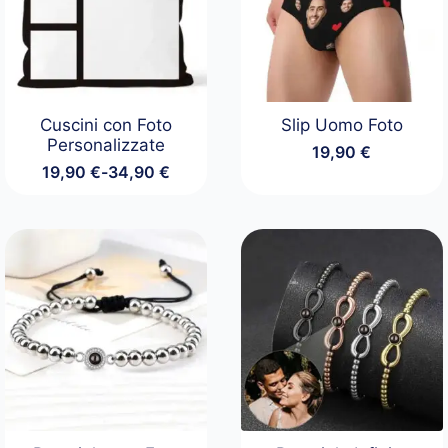
Cuscini con Foto
Slip Uomo Foto
Personalizzate
19,90
€
19,90
€
-
34,90
€
Fascia
di
prezzo:
da
19,90 €
a
34,90 €