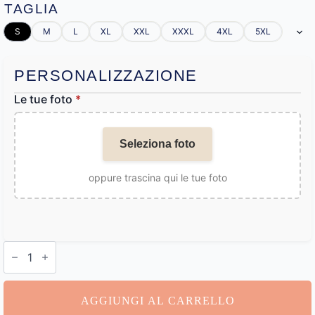
TAGLIA
S
M
L
XL
XXL
XXXL
4XL
5XL
PERSONALIZZAZIONE
Le tue foto
*
Seleziona foto
oppure trascina qui le tue foto
Camicia
Hawaiana
Personalizzata
quantità
AGGIUNGI AL CARRELLO