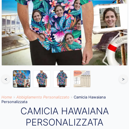
<
>
Home
»
Abbigliamento Personalizzato​
»
Camicia Hawaiana
Personalizzata
CAMICIA HAWAIANA
PERSONALIZZATA