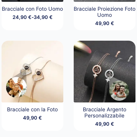
Bracciale con Foto Uomo
Bracciale Proiezione Foto
Uomo
24,90
€
-
34,90
€
Fascia
49,90
€
di
prezzo:
da
24,90 €
a
34,90 €
Bracciale con la Foto
Bracciale Argento
Personalizzabile
49,90
€
49,90
€