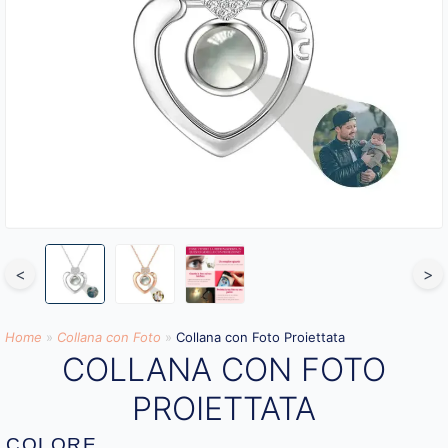
<
>
Home
»
Collana con Foto
»
Collana con Foto Proiettata
COLLANA CON FOTO
PROIETTATA
COLORE