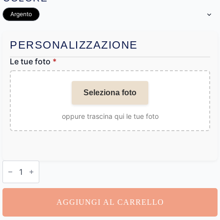
Argento
PERSONALIZZAZIONE
Le tue foto
*
Seleziona foto
oppure trascina qui le tue foto
Collana
con
Foto
Proiettata
quantità
AGGIUNGI AL CARRELLO