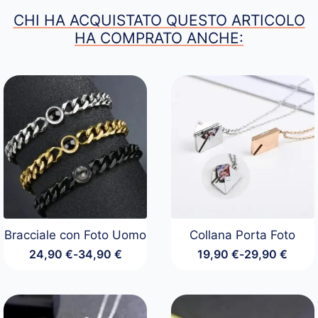
CHI HA ACQUISTATO QUESTO ARTICOLO
HA COMPRATO ANCHE:
Bracciale con Foto Uomo
Collana Porta Foto
24,90
€
-
34,90
€
19,90
€
-
29,90
€
Fascia
Fascia
di
di
prezzo:
prezzo:
da
da
24,90 €
19,90 €