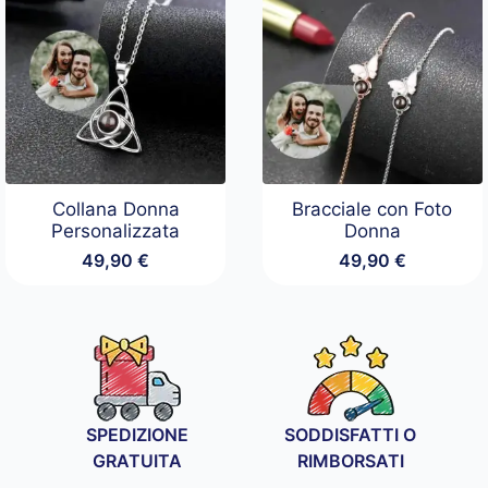
a
a
34,90 €
29,90 €
Collana Donna
Bracciale con Foto
Personalizzata
Donna
49,90
€
49,90
€
SPEDIZIONE
SODDISFATTI O
GRATUITA
RIMBORSATI