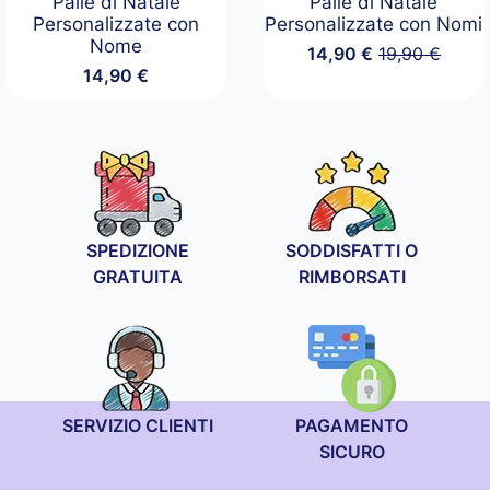
Palle di Natale
Palle di Natale
Personalizzate con
Personalizzate con Nomi
Nome
14,90
€
19,90
€
Il
Il
14,90
€
prezzo
prezzo
originale
attuale
era:
è:
19,90 €.
14,90 €.
SPEDIZIONE
SODDISFATTI O
GRATUITA
RIMBORSATI
SERVIZIO CLIENTI
PAGAMENTO
SICURO