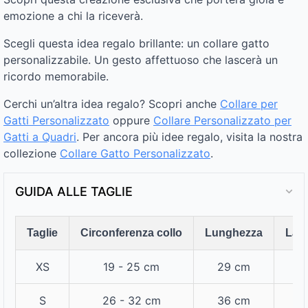
emozione a chi la riceverà.
Scegli questa idea regalo brillante: un collare gatto
personalizzabile. Un gesto affettuoso che lascerà un
ricordo memorabile.
Cerchi un’altra idea regalo? Scopri anche
Collare per
Gatti Personalizzato
oppure
Collare Personalizzato per
Gatti a Quadri
. Per ancora più idee regalo, visita la nostra
collezione
Collare Gatto Personalizzato​
.
GUIDA ALLE TAGLIE
Taglie
Circonferenza collo
Lunghezza
Lar
XS
19 - 25 cm
29 cm
1,
S
26 - 32 cm
36 cm
1,