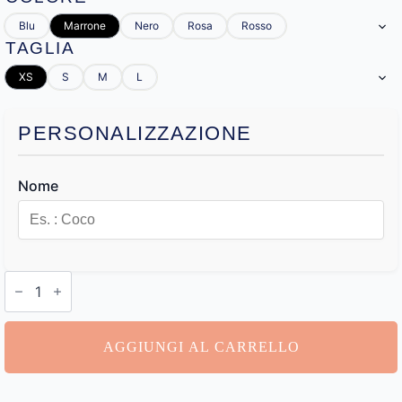
Blu
Marrone
Nero
Rosa
Rosso
TAGLIA
XS
S
M
L
PERSONALIZZAZIONE
Nome
Collare
Gatto
Personalizzabile
quantità
AGGIUNGI AL CARRELLO