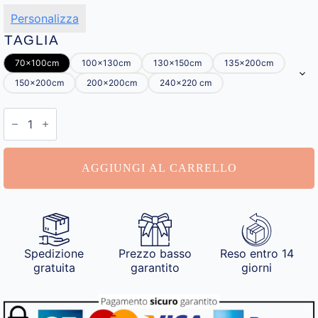
Personalizza
TAGLIA
70x100cm
100x130cm
130x150cm
135x200cm
150x200cm
200x200cm
240x220 cm
Coperta
Personalizzata
con
Foto
quantità
AGGIUNGI AL CARRELLO
Spedizione
Prezzo basso
Reso entro 14
gratuita
garantito
giorni