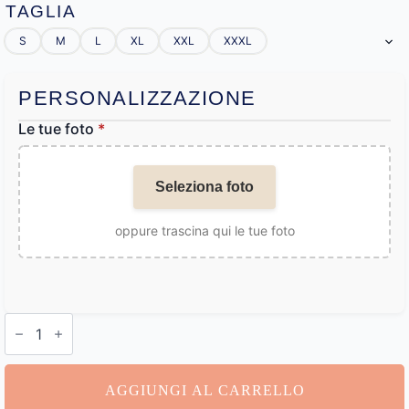
TAGLIA
S
M
L
XL
XXL
XXXL
PERSONALIZZAZIONE
Le tue foto
*
Seleziona foto
oppure trascina qui le tue foto
Costume
da
bagno
personalizzabile
uomo
AGGIUNGI AL CARRELLO
quantità