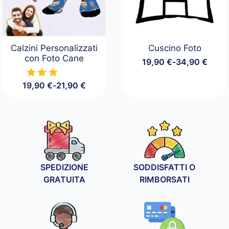
Calzini Personalizzati
Cuscino Foto
con Foto Cane
19,90
€
-
34,90
€
Fascia
di
19,90
€
-
21,90
€
prezzo:
Fascia
da
di
19,90 €
prezzo:
a
da
34,90 €
19,90 €
a
21,90 €
SPEDIZIONE
SODDISFATTI O
GRATUITA
RIMBORSATI