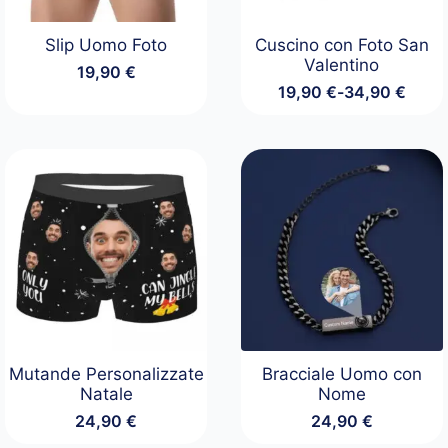
Slip Uomo Foto
Cuscino con Foto San
Valentino
19,90
€
19,90
€
-
34,90
€
Fascia
di
prezzo:
da
19,90 €
a
34,90 €
Mutande Personalizzate
Bracciale Uomo con
Natale
Nome
24,90
€
24,90
€