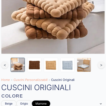
<
>
Home
»
Cuscini Personalizzabili
»
Cuscini Originali
CUSCINI ORIGINALI
COLORE
Beige
Grigio
Marrone