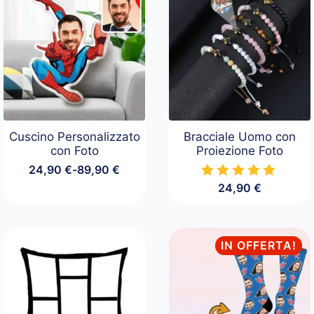
Cuscino Personalizzato
Bracciale Uomo con
con Foto
Proiezione Foto
24,90
€
-
89,90
€
Fascia
24,90
€
di
prezzo:
da
24,90 €
a
IN OFFERTA!
89,90 €