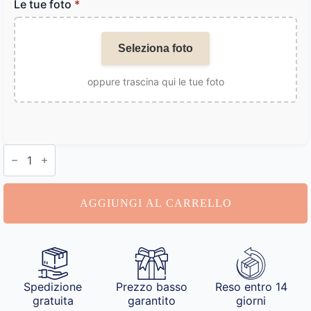
Le tue foto
*
Seleziona foto
oppure trascina qui le tue foto
Cuscino
con
le
Foto
quantità
AGGIUNGI AL CARRELLO
Spedizione
Prezzo basso
Reso entro 14
gratuita
garantito
giorni