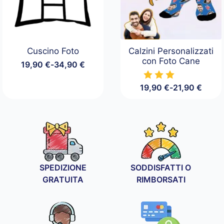
Cuscino Foto
Calzini Personalizzati
con Foto Cane
19,90
€
-
34,90
€
Fascia
di
prezzo:
19,90
€
-
21,90
€
Fascia
da
di
19,90 €
prezzo:
a
da
34,90 €
19,90 €
a
21,90 €
SPEDIZIONE
SODDISFATTI O
GRATUITA
RIMBORSATI