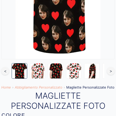
<
>
Home
»
Abbigliamento Personalizzato​
»
Magliette Personalizzate Foto
MAGLIETTE
PERSONALIZZATE FOTO
COLORE