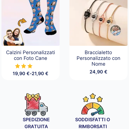
Calzini Personalizzati
Braccialetto
con Foto Cane
Personalizzato con
Nome
24,90
€
19,90
€
-
21,90
€
Fascia
di
prezzo:
da
19,90 €
a
21,90 €
SPEDIZIONE
SODDISFATTI O
GRATUITA
RIMBORSATI