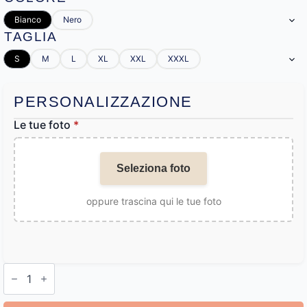
Bianco
Nero
TAGLIA
S
M
L
XL
XXL
XXXL
PERSONALIZZAZIONE
Le tue foto
*
Seleziona foto
oppure trascina qui le tue foto
Magliette
Personalizzate
Foto
quantità