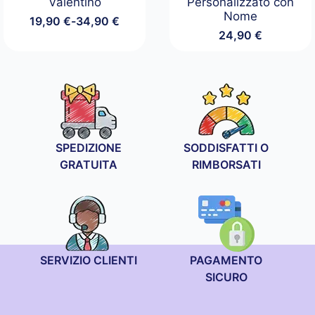
Valentino
Personalizzato con
Nome
19,90
€
-
34,90
€
Fascia
24,90
€
di
prezzo:
da
19,90 €
a
34,90 €
SPEDIZIONE
SODDISFATTI O
GRATUITA
RIMBORSATI
SERVIZIO CLIENTI
PAGAMENTO
SICURO