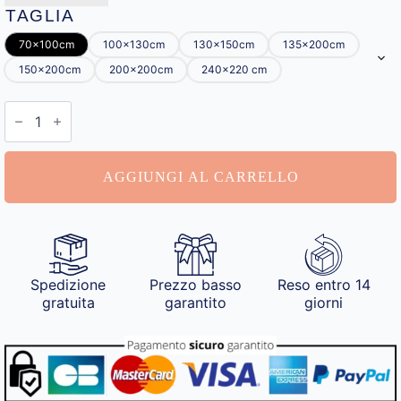
TAGLIA
70x100cm
100x130cm
130x150cm
135x200cm
150x200cm
200x200cm
240x220 cm
Plaid
con
Foto
quantità
AGGIUNGI AL CARRELLO
Spedizione
Prezzo basso
Reso entro 14
gratuita
garantito
giorni