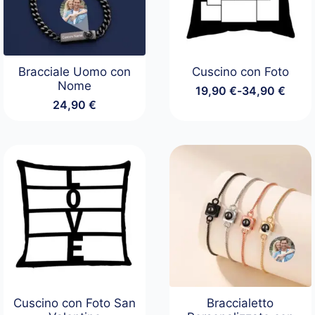
Bracciale Uomo con
Cuscino con Foto
Nome
19,90
€
-
34,90
€
Fascia
24,90
€
di
prezzo:
da
19,90 €
a
34,90 €
Cuscino con Foto San
Braccialetto