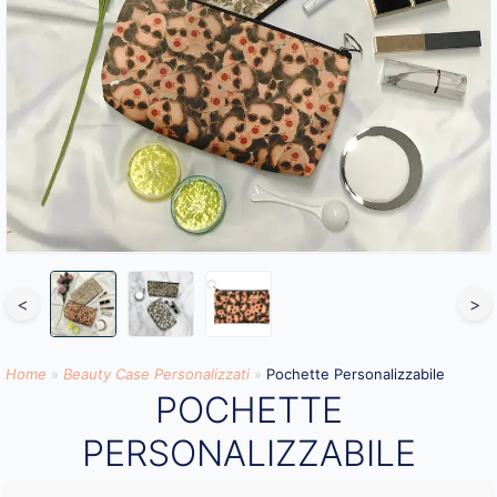
<
>
Home
»
Beauty Case Personalizzati
»
Pochette Personalizzabile
POCHETTE
PERSONALIZZABILE