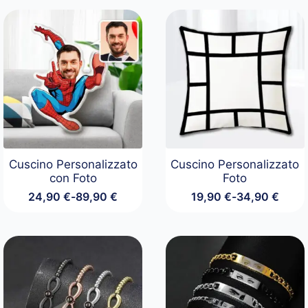
Cuscino Personalizzato
Cuscino Personalizzato
con Foto
Foto
24,90
€
-
89,90
€
19,90
€
-
34,90
€
Fascia
Fascia
di
di
prezzo:
prezzo:
da
da
24,90 €
19,90 €
a
a
89,90 €
34,90 €