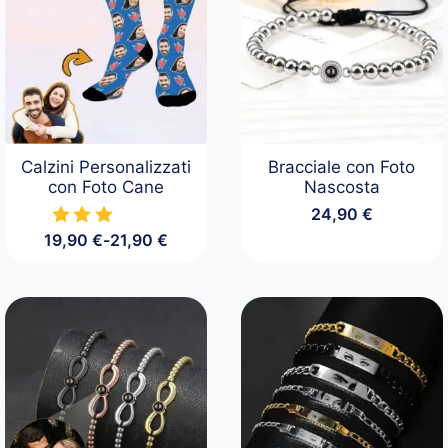
Calzini Personalizzati
Bracciale con Foto
con Foto Cane
Nascosta
24,90
€
19,90
€
-
21,90
€
Fascia
di
prezzo:
da
19,90 €
a
21,90 €