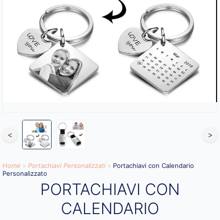
<
>
Home
»
Portachiavi Personalizzati
»
Portachiavi con Calendario
Personalizzato
PORTACHIAVI CON
CALENDARIO