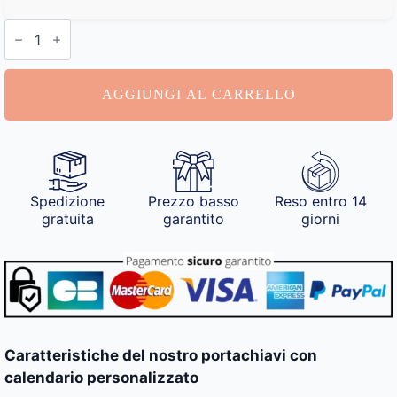
Portachiavi
con
Calendario
Personalizzato
quantità
AGGIUNGI AL CARRELLO
Spedizione
Prezzo basso
Reso entro 14
gratuita
garantito
giorni
Caratteristiche del nostro portachiavi con
calendario personalizzato