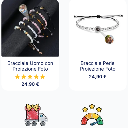
da
19,90 €
a
34,90 €
Bracciale Uomo con
Bracciale Perle
Proiezione Foto
Proiezione Foto
24,90
€
24,90
€