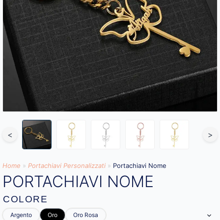
<
>
Home
»
Portachiavi Personalizzati
»
Portachiavi Nome
PORTACHIAVI NOME
COLORE
Argento
Oro
Oro Rosa