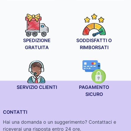
prezzo:
da
19,90 €
a
34,90 €
SPEDIZIONE
SODDISFATTI O
GRATUITA
RIMBORSATI
SERVIZIO CLIENTI
PAGAMENTO
SICURO
CONTATTI
Hai una domanda o un suggerimento? Contattaci e
riceverai una risposta entro 24 ore.