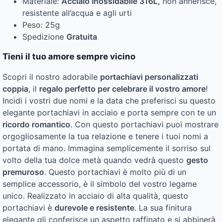
Materiale:
Acciaio Inossidabile 316L,
non annerisce,
resistente all’acqua e agli urti
Peso: 25g
Spedizione
Gratuita
Tieni il tuo amore sempre vicino
Scopri il nostro adorabile
portachiavi personalizzati
coppia
, il
regalo perfetto per celebrare il vostro amore
!
Incidi i vostri due nomi e la data che preferisci su questo
elegante portachiavi in acciaio e porta sempre con te un
ricordo romantico
. Con questo portachiavi puoi mostrare
orgogliosamente la tua relazione e tenere i tuoi nomi a
portata di mano. Immagina semplicemente il sorriso sul
volto della tua dolce metà quando vedrà questo
gesto
premuroso
. Questo portachiavi è molto più di un
semplice accessorio, è il simbolo del vostro legame
unico. Realizzato in acciaio di alta qualità, questo
portachiavi è
durevole e resistente
. La sua finitura
elegante gli conferisce un aspetto raffinato e si abbinerà