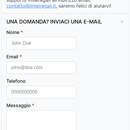
supporto Imieiregali all'indirizzo email:
contatto@imieiregali.it
, saremo felici di aiutarvi!
UNA DOMANDA? INVIACI UNA E-MAIL
Nome
*
Email
*
Telefono
Messaggio
*