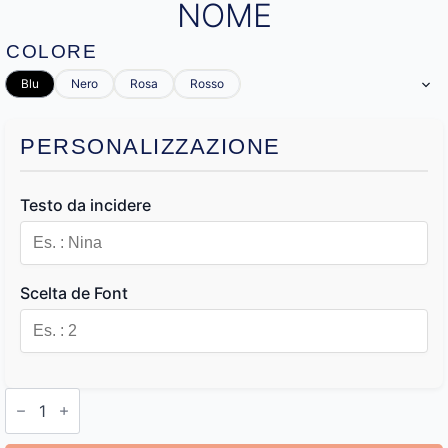
NOME
COLORE
Blu
Nero
Rosa
Rosso
PERSONALIZZAZIONE
Testo da incidere
Scelta de Font
Portafoglio
Personalizzato
con
Nome