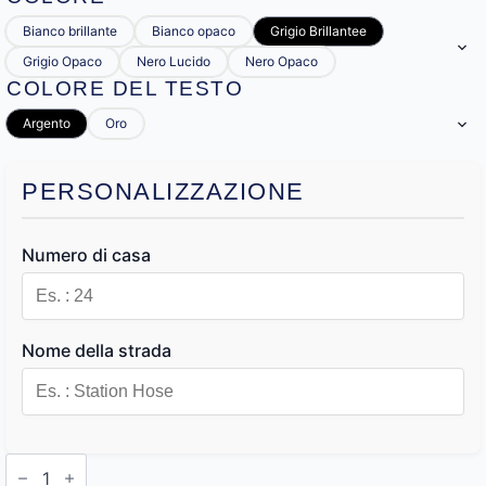
Bianco brillante
Bianco opaco
Grigio Brillantee
Grigio Opaco
Nero Lucido
Nero Opaco
COLORE DEL TESTO
Argento
Oro
PERSONALIZZAZIONE
Numero di casa
Nome della strada
Targhetta
di