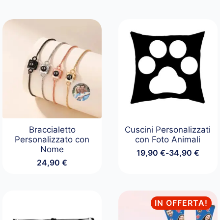
Braccialetto
Cuscini Personalizzati
Personalizzato con
con Foto Animali
Nome
19,90
€
-
34,90
€
Fascia
24,90
€
di
prezzo:
da
19,90 €
IN OFFERTA!
a
34,90 €