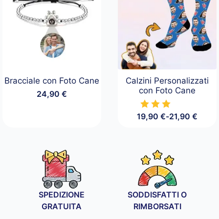
Bracciale con Foto Cane
Calzini Personalizzati
con Foto Cane
24,90
€
19,90
€
-
21,90
€
Fascia
di
prezzo:
da
19,90 €
a
21,90 €
SPEDIZIONE
SODDISFATTI O
GRATUITA
RIMBORSATI