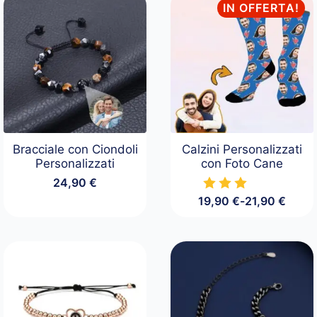
IN OFFERTA!
Bracciale con Ciondoli
Calzini Personalizzati
Personalizzati
con Foto Cane
24,90
€
19,90
€
-
21,90
€
Fascia
di
prezzo:
da
19,90 €
a
21,90 €