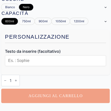
Bianco
Nero
CAPACITÀ
600ml
750ml
900ml
1050ml
1200ml
PERSONALIZZAZIONE
Testo da inserire (facoltativo)
Thermos
Personalizzabile
quantità
AGGIUNGI AL CARRELLO