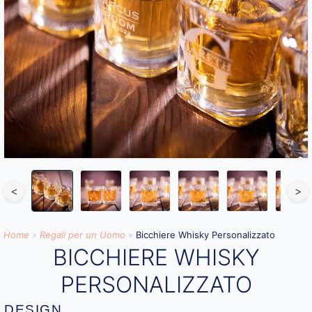
<
>
Home
»
Regali per un Uomo
»
Bicchiere Whisky Personalizzato
BICCHIERE WHISKY
PERSONALIZZATO
DESIGN