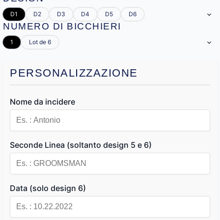
D1
D2
D3
D4
D5
D6
NUMERO DI BICCHIERI
1
Lot de 6
PERSONALIZZAZIONE
Nome da incidere
Seconde Linea (soltanto design 5 e 6)
Data (solo design 6)