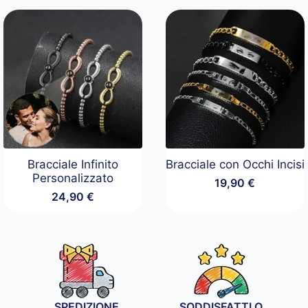
da
19,90 €
a
34,90 €
Bracciale Infinito
Bracciale con Occhi Incisi
Personalizzato
19,90
€
24,90
€
SPEDIZIONE
SODDISFATTI O