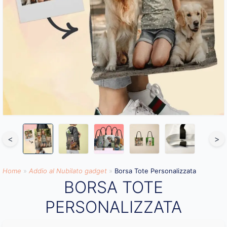
<
>
Home
»
Addio al Nubilato gadget
»
Borsa Tote Personalizzata
BORSA TOTE
PERSONALIZZATA