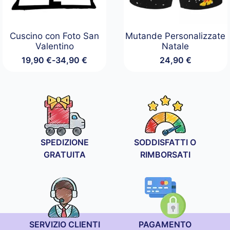
Cuscino con Foto San
Mutande Personalizzate
Valentino
Natale
19,90
€
-
34,90
€
24,90
€
Fascia
di
prezzo:
da
19,90 €
a
34,90 €
SPEDIZIONE
SODDISFATTI O
GRATUITA
RIMBORSATI
SERVIZIO CLIENTI
PAGAMENTO