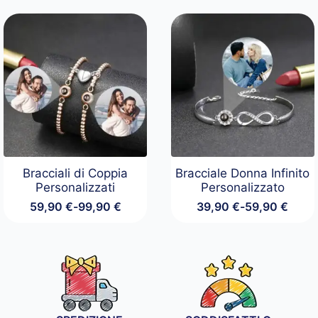
Bracciali di Coppia
Bracciale Donna Infinito
Personalizzati
Personalizzato
59,90
€
-
99,90
€
39,90
€
-
59,90
€
Fascia
Fascia
di
di
prezzo:
prezzo:
da
da
59,90 €
39,90 €
a
a
99,90 €
59,90 €