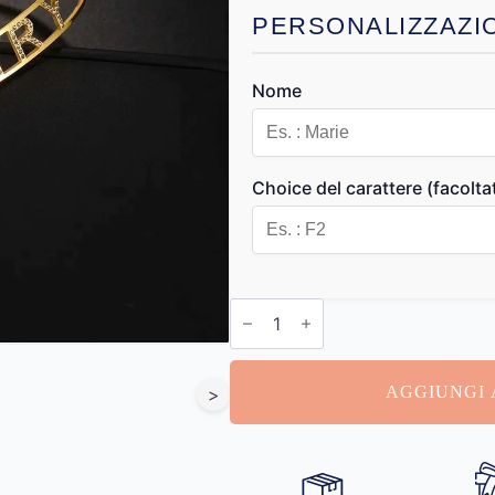
PERSONALIZZAZI
Nome
Choice del carattere (facolta
Bracciale
con
Nome
Brillanti
quantità
AGGIUNGI 
>