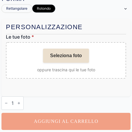
Rettangolare
Rotondo
PERSONALIZZAZIONE
Le tue foto
*
Seleziona foto
oppure trascina qui le tue foto
Bracciale
personalizzato
5
foto
quantità
AGGIUNGI AL CARRELLO