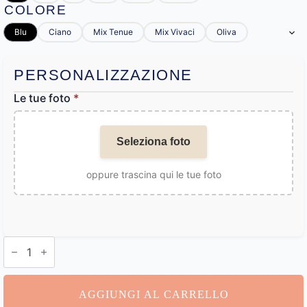
COLORE
Blu
Ciano
Mix Tenue
Mix Vivaci
Oliva
PERSONALIZZAZIONE
Le tue foto
*
Seleziona foto
oppure trascina qui le tue foto
Camicia
Foto
quantità
AGGIUNGI AL CARRELLO