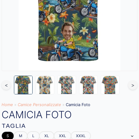
<
>
Home
»
Camice Personalizzate
»
Camicia Foto
CAMICIA FOTO
TAGLIA
S
M
L
XL
XXL
XXXL