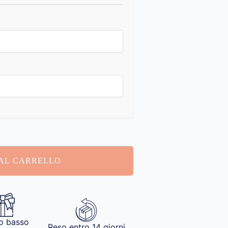
AL CARRELLO
o basso
Reso entro 14 giorni