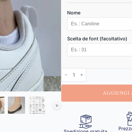
Nome
Scelta de font (facoltativo)
Cavigliera
Personalizzata
quantità
AGGIUNGI 
>
Prezz
Spedizione gratuita