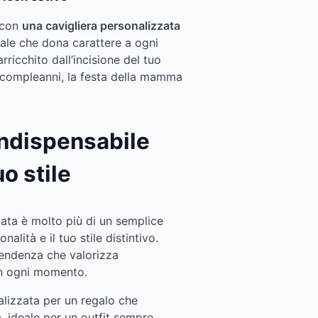
e con
una cavigliera personalizzata
nale che dona carattere a ogni
ricchito dall’incisione del tuo
 compleanni, la festa della mamma
indispensabile
uo stile
zata è molto più di un semplice
nalità e il tuo stile distintivo.
tendenza che valorizza
 in ogni momento.
alizzata per un regalo che
, ideale per un outfit sempre