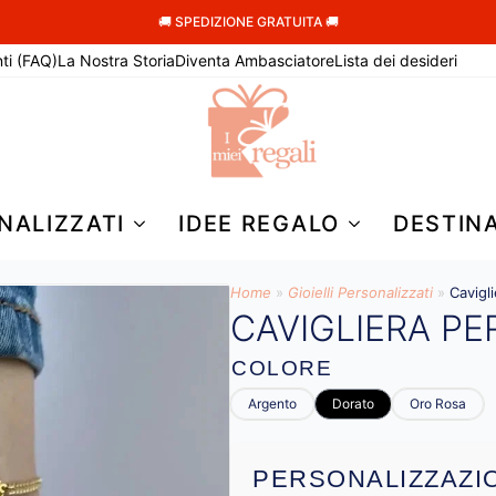
🚚 SPEDIZIONE GRATUITA 🚚
ti (FAQ)
La Nostra Storia
Diventa Ambasciatore
Lista dei desideri
NALIZZATI
IDEE REGALO
DESTIN
Home
»
Gioielli Personalizzati
»
Cavigl
CAVIGLIERA PE
COLORE
Argento
Dorato
Oro Rosa
PERSONALIZZAZI