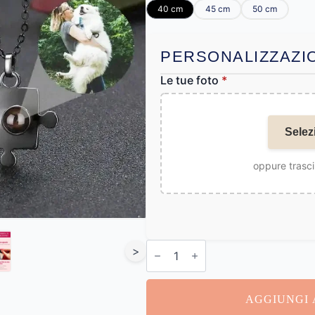
40 cm
45 cm
50 cm
PERSONALIZZAZI
Le tue foto
*
Selez
oppure trasci
Collana
>
Coppia
Personalizzata
quantità
AGGIUNGI 