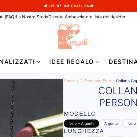
🚚 SPEDIZIONE GRATUITA 🚚
ti (FAQ)
La Nostra Storia
Diventa Ambasciatore
Lista dei desideri
NALIZZATI
IDEE REGALO
DESTIN
Home
»
Collana con Foto
»
Collana Co
COLLAN
PERSON
MODELLO
Nero + Argento
Argento
Nero
LUNGHEZZA