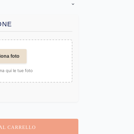
ONE
iona foto
na qui le tue foto
AL CARRELLO