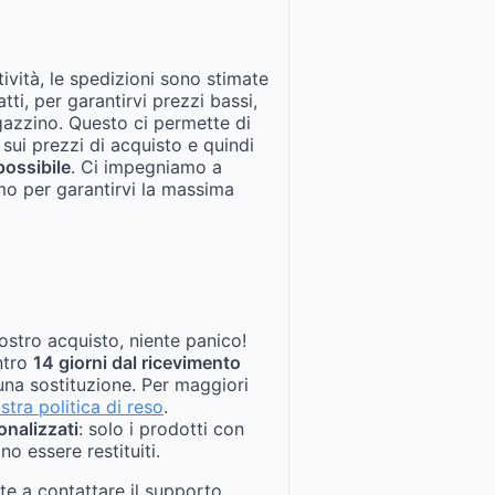
tività, le spedizioni sono stimate
fatti, per garantirvi prezzi bassi,
gazzino. Questo ci permette di
 sui prezzi di acquisto e quindi
possibile
. Ci impegniamo a
mo per garantirvi la massima
ostro acquisto, niente panico!
entro
14 giorni dal ricevimento
na sostituzione. Per maggiori
stra politica di reso
.
onalizzati
: solo i prodotti con
no essere restituiti.
ate a contattare il supporto