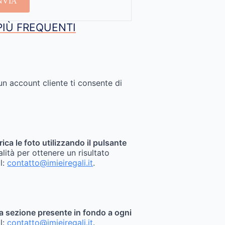
NVIA
PIÙ FREQUENTI
un account cliente ti consente di
rica le foto utilizzando il pulsante
alità per ottenere un risultato
il:
contatto@imieiregali.it
.
sita sezione presente in fondo a ogni
il:
contatto@imieiregali.it
.