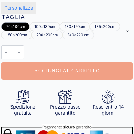
Personalizza
TAGLIA
70x100cm
100x130cm
130x150cm
135x200cm
150x200cm
200x200cm
240x220 cm
Coperta
con
Foto
Personalizzate
quantità
AGGIUNGI AL CARRELLO
Spedizione
Prezzo basso
Reso entro 14
gratuita
garantito
giorni