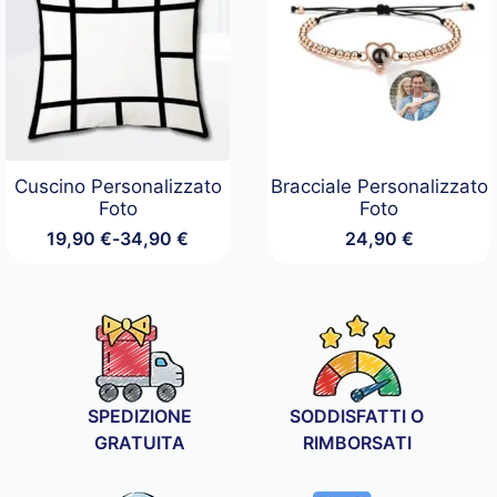
Cuscino Personalizzato
Bracciale Personalizzato
Foto
Foto
19,90
€
-
34,90
€
24,90
€
Fascia
di
prezzo:
da
19,90 €
a
34,90 €
SPEDIZIONE
SODDISFATTI O
GRATUITA
RIMBORSATI