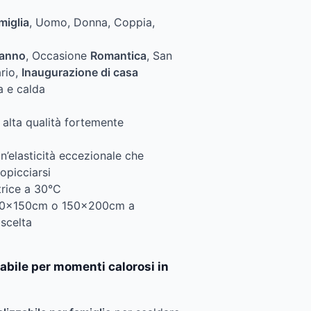
miglia
, Uomo, Donna, Coppia,
anno
, Occasione
Romantica
, San
ario,
Inaugurazione di casa
a e calda
 alta qualità fortemente
n’elasticità eccezionale che
opicciarsi
trice a 30°C
130x150cm o 150x200cm a
scelta
abile per momenti calorosi in