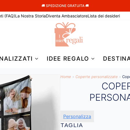
🚚 SPEDIZIONE GRATUITA 🚚
ti (FAQ)
La Nostra Storia
Diventa Ambasciatore
Lista dei desideri
NALIZZATI
IDEE REGALO
DESTIN
Home
»
Coperte personalizzate
»
Cope
COPER
PERSONA
Personalizza
TAGLIA