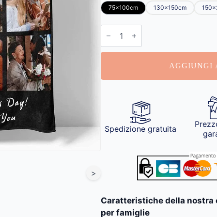
75x100cm
130x150cm
150x
Coperta
Pile
Personalizzabile
quantità
AGGIUNGI 
Prezz
Spedizione gratuita
gar
>
Caratteristiche della nostra
per famiglie