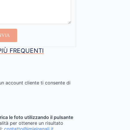
NVIA
PIÙ FREQUENTI
un account cliente ti consente di
rica le foto utilizzando il pulsante
alità per ottenere un risultato
il:
contatto@imieiregali.it
.