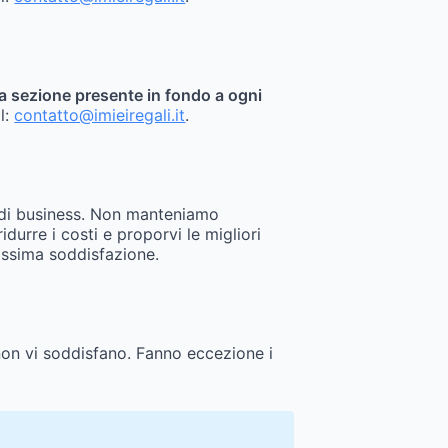
sita sezione presente in fondo a ogni
il:
contatto@imieiregali.it
.
 di business. Non manteniamo
durre i costi e proporvi le migliori
assima soddisfazione.
 non vi soddisfano. Fanno eccezione i