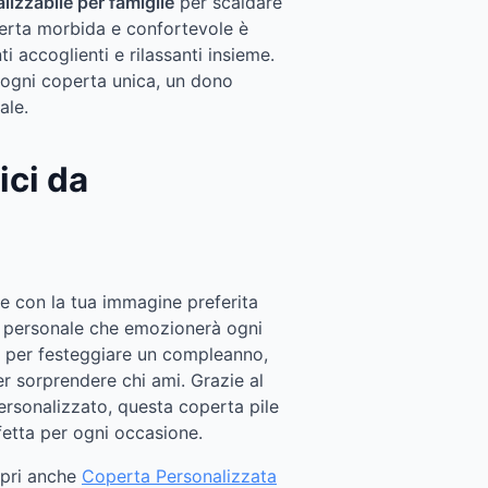
lizzabile per famiglie
per scaldare
operta morbida e confortevole è
 accoglienti e rilassanti insieme.
 ogni coperta unica, un dono
ale.
ici da
e con la tua immagine preferita
 e personale che emozionerà ogni
a per festeggiare un compleanno,
r sorprendere chi ami. Grazie al
ersonalizzato, questa coperta pile
fetta per ogni occasione.
opri anche
Coperta Personalizzata