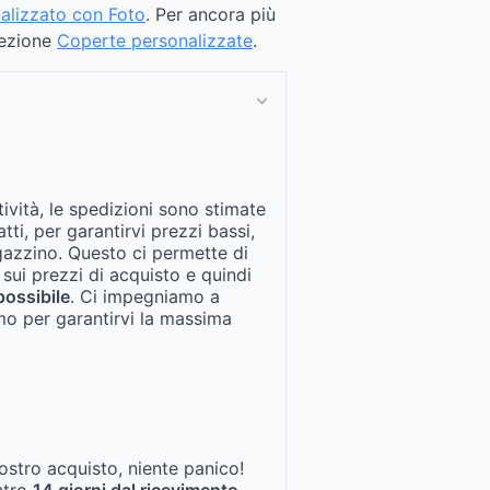
nalizzato con Foto
. Per ancora più
llezione
Coperte personalizzate
.
tività, le spedizioni sono stimate
fatti, per garantirvi prezzi bassi,
gazzino. Questo ci permette di
 sui prezzi di acquisto e quindi
possibile
. Ci impegniamo a
mo per garantirvi la massima
ostro acquisto, niente panico!
entro
14 giorni dal ricevimento