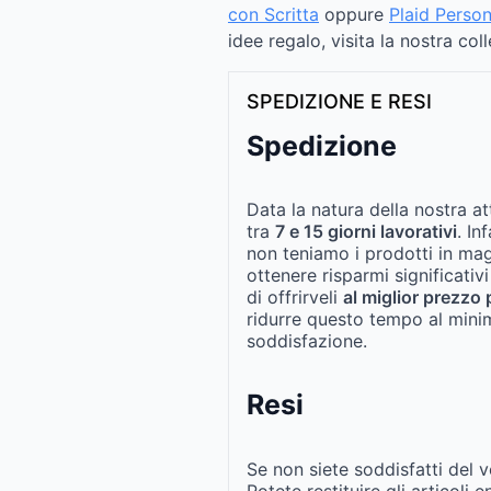
con Scritta
oppure
Plaid Perso
idee regalo, visita la nostra co
SPEDIZIONE E RESI
Spedizione
Data la natura della nostra at
tra
7 e 15 giorni lavorativi
. In
non teniamo i prodotti in ma
ottenere risparmi significativi
di offrirveli
al miglior prezzo 
ridurre questo tempo al mini
soddisfazione.
Resi
Se non siete soddisfatti del v
Potete restituire gli articoli 